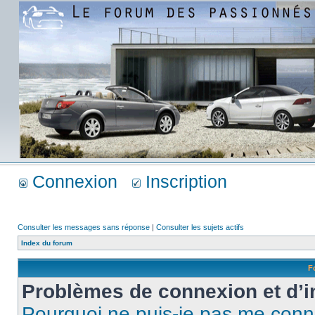
Connexion
Inscription
Consulter les messages sans réponse
|
Consulter les sujets actifs
Index du forum
F
Problèmes de connexion et d’i
Pourquoi ne puis-je pas me conn