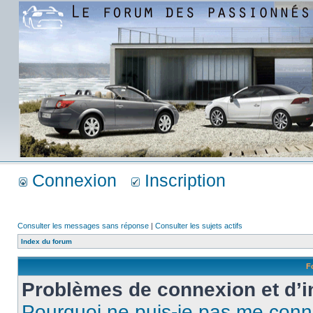
Connexion
Inscription
Consulter les messages sans réponse
|
Consulter les sujets actifs
Index du forum
F
Problèmes de connexion et d’i
Pourquoi ne puis-je pas me conn