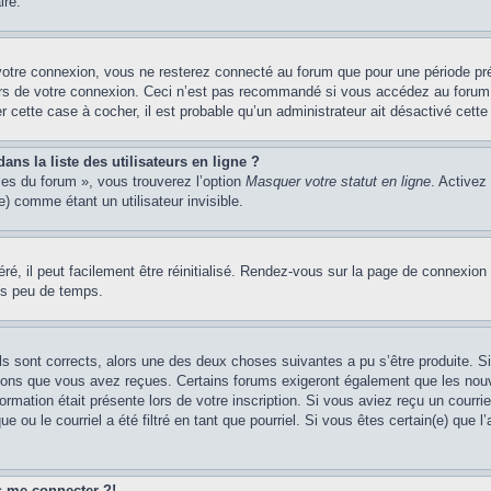
ire.
votre connexion, vous ne resterez connecté au forum que pour une période préd
lors de votre connexion. Ceci n’est pas recommandé si vous accédez au forum 
er cette case à cocher, il est probable qu’un administrateur ait désactivé cette 
s la liste des utilisateurs en ligne ?
ces du forum », vous trouverez l’option
Masquer votre statut en ligne
. Activez
 comme étant un utilisateur invisible.
é, il peut facilement être réinitialisé. Rendez-vous sur la page de connexion
ns peu de temps.
ils sont corrects, alors une des deux choses suivantes a pu s’être produite. 
tions que vous avez reçues. Certains forums exigeront également que les nouve
ormation était présente lors de votre inscription. Si vous aviez reçu un courri
ou le courriel a été filtré en tant que pourriel. Si vous êtes certain(e) que l
us me connecter ?!