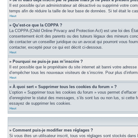
Il est possible qu’un administrateur ait désactivé ou supprimé votre co
temps afin de réduire la taille de leur base de données. Si tel était le 
Haut
» Qu’est-ce que la COPPA ?
La COPPA (Child Online Privacy and Protection Act) est une loi des Éta
consentement écrit des parents ou des tuteurs légaux des mineurs conce
de contacter un conseiller juridique ou un avocat qui pourront vous four
contacter, excepté pour ce qui est décrit ci-dessous.
Haut
» Pourquoi ne puis-je pas m’inscrire ?
Il est possible que le propriétaire du site internet ait banni votre adress
d’empêcher tous les nouveaux visiteurs de s’inscrire. Pour plus d’inform
Haut
» À quoi sert « Supprimer tous les cookies du forum » ?
L’option « Supprimer tous les cookies du forum » vous permet d’effacer
d’enregistrer le statut des messages, s’ils sont lus ou non lus, si cett
essayez de supprimer les cookies.
Haut
» Comment puis-je modifier mes réglages ?
Si vous êtes un utilisateur inscrit, tous vos réglages sont stockés dans 