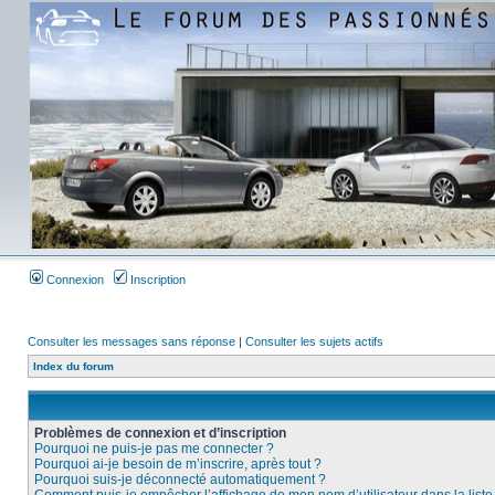
Connexion
Inscription
Consulter les messages sans réponse
|
Consulter les sujets actifs
Index du forum
Problèmes de connexion et d’inscription
Pourquoi ne puis-je pas me connecter ?
Pourquoi ai-je besoin de m’inscrire, après tout ?
Pourquoi suis-je déconnecté automatiquement ?