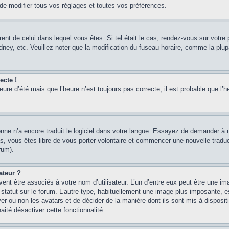
 modifier tous vos réglages et toutes vos préférences.
érent de celui dans lequel vous êtes. Si tel était le cas, rendez-vous sur votre 
y, etc. Veuillez noter que la modification du fuseau horaire, comme la plupar
ecte !
heure d’été mais que l’heure n’est toujours pas correcte, il est probable que l’h
sonne n’a encore traduit le logiciel dans votre langue. Essayez de demander à un
, vous êtes libre de vous porter volontaire et commencer une nouvelle traducti
rum).
ateur ?
ent être associés à votre nom d’utilisateur. L’un d’entre eux peut être une im
 statut sur le forum. L’autre type, habituellement une image plus imposante, 
iver ou non les avatars et de décider de la manière dont ils sont mis à disposi
aité désactiver cette fonctionnalité.