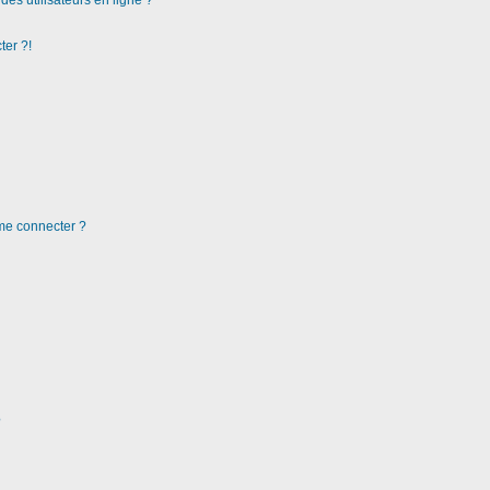
es utilisateurs en ligne ?
ter ?!
 me connecter ?
?