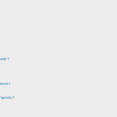
rente ?
 forum !
d’ignorés ?