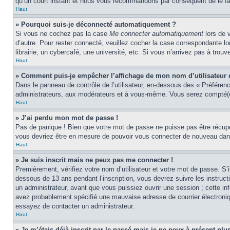
qu’un court instant et nous vous recommandons par conséquent de le fa
Haut
» Pourquoi suis-je déconnecté automatiquement ?
Si vous ne cochez pas la case
Me connecter automatiquement
lors de 
d’autre. Pour rester connecté, veuillez cocher la case correspondante 
librairie, un cybercafé, une université, etc. Si vous n’arrivez pas à trouv
Haut
» Comment puis-je empêcher l’affichage de mon nom d’utilisateur dan
Dans le panneau de contrôle de l’utilisateur, en-dessous des « Préféren
administrateurs, aux modérateurs et à vous-même. Vous serez compté(e)
Haut
» J’ai perdu mon mot de passe !
Pas de panique ! Bien que votre mot de passe ne puisse pas être récupér
vous devriez être en mesure de pouvoir vous connecter de nouveau da
Haut
» Je suis inscrit mais ne peux pas me connecter !
Premièrement, vérifiez votre nom d’utilisateur et votre mot de passe. S’
dessous de 13 ans pendant l’inscription, vous devrez suivre les instruc
un administrateur, avant que vous puissiez ouvrir une session ; cette inf
avez probablement spécifié une mauvaise adresse de courrier électronique 
essayez de contacter un administrateur.
Haut
» Je m’étais déjà inscrit par le passé mais je ne peux à présent pl