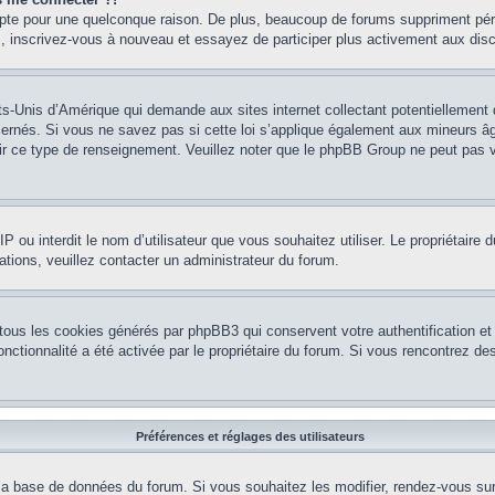
mpte pour une quelconque raison. De plus, beaucoup de forums suppriment pério
cas, inscrivez-vous à nouveau et essayez de participer plus activement aux dis
ts-Unis d’Amérique qui demande aux sites internet collectant potentiellement
rnés. Si vous ne savez pas si cette loi s’applique également aux mineurs âg
nir ce type de renseignement. Veuillez noter que le phpBB Group ne peut pas v
e IP ou interdit le nom d’utilisateur que vous souhaitez utiliser. Le propriétair
ations, veuillez contacter un administrateur du forum.
 tous les cookies générés par phpBB3 qui conservent votre authentification 
e fonctionnalité a été activée par le propriétaire du forum. Si vous rencontrez
Préférences et réglages des utilisateurs
la base de données du forum. Si vous souhaitez les modifier, rendez-vous sur v