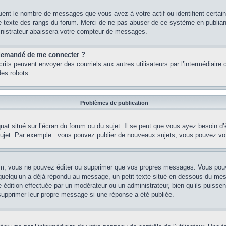
quent le nombre de messages que vous avez à votre actif ou identifient certai
 le texte des rangs du forum. Merci de ne pas abuser de ce système en publian
inistrateur abaissera votre compteur de messages.
st demandé de me connecter ?
nscrits peuvent envoyer des courriels aux autres utilisateurs par l’intermédiair
es robots.
Problèmes de publication
uat situé sur l’écran du forum ou du sujet. Il se peut que vous ayez besoin d
 sujet. Par exemple : vous pouvez publier de nouveaux sujets, vous pouvez vo
m, vous ne pouvez éditer ou supprimer que vos propres messages. Vous pouve
i quelqu’un a déjà répondu au message, un petit texte situé en dessous du me
’une édition effectuée par un modérateur ou un administrateur, bien qu’ils puissen
 supprimer leur propre message si une réponse a été publiée.