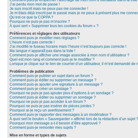
Comment puis-je empêcher l’affichage de mon nom d’utilisateur dans la liste d
J’ai perdu mon mot de passe !
Je suis inscrit mais ne peux pas me connecter !
Je m’étais déjà inscrit par le passé mais je ne peux à présent plus me connec
Qu’est-ce que la COPPA ?
Pourquoi ne puis-je pas m’inscrire ?
À quoi sert « Supprimer tous les cookies du forum » ?
Préférences et réglages des utilisateurs
Comment puis-je modifier mes réglages ?
L’heure n’est pas correcte !
J’ai modifié le fuseau horaire mais l’heure n’est toujours pas correcte !
Ma langue n’apparaît pas dans la liste !
Comment puis-je afficher une image associée à mon nom d’utilisateur ?
Quel est mon rang et comment puis-je le modifier ?
Lorsque je clique sur le lien de courriel d’un utilisateur, il m’est demandé de
Problèmes de publication
Comment puis-je publier un sujet dans un forum ?
Comment puis-je éditer ou supprimer un message ?
Comment puis-je ajouter une signature à un message ?
Comment puis-je créer un sondage ?
Pourquoi ne puis-je pas ajouter plus d’options à un sondage ?
Comment puis-je éditer ou supprimer un sondage ?
Pourquoi ne puis-je pas accéder à un forum ?
Pourquoi ne puis-je pas insérer de pièces jointes ?
Pourquoi ai-je reçu un avertissement ?
Comment puis-je rapporter des messages à un modérateur ?
À quoi sert le bouton « Sauvegarder » affiché lors de la rédaction d’un sujet 
Pourquoi mon message a-t-il besoin d’être approuvé ?
Comment puis-je remonter mes sujets ?
Mise en forme et types de sujets