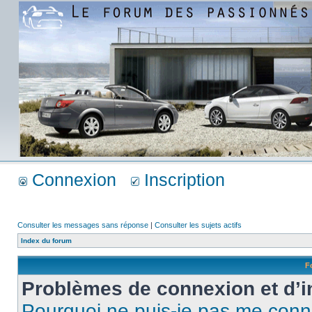
Connexion
Inscription
Consulter les messages sans réponse
|
Consulter les sujets actifs
Index du forum
F
Problèmes de connexion et d’i
Pourquoi ne puis-je pas me conn