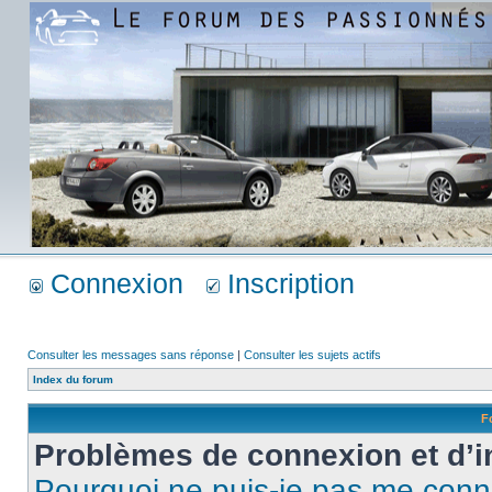
Connexion
Inscription
Consulter les messages sans réponse
|
Consulter les sujets actifs
Index du forum
F
Problèmes de connexion et d’i
Pourquoi ne puis-je pas me conn