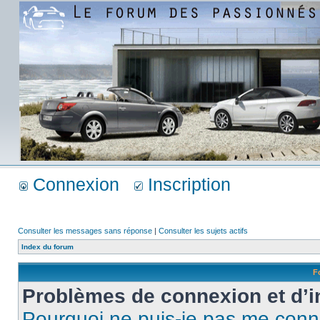
Connexion
Inscription
Consulter les messages sans réponse
|
Consulter les sujets actifs
Index du forum
F
Problèmes de connexion et d’i
Pourquoi ne puis-je pas me conn