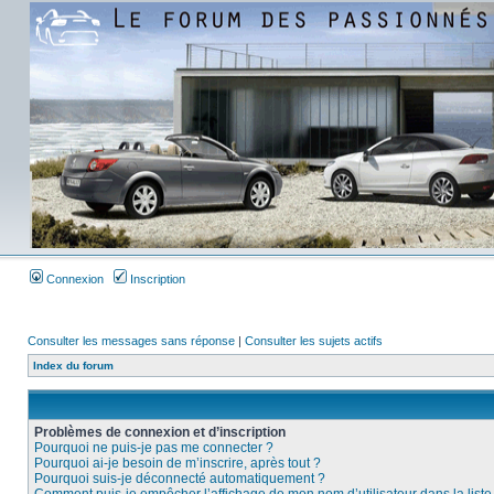
Connexion
Inscription
Consulter les messages sans réponse
|
Consulter les sujets actifs
Index du forum
Problèmes de connexion et d’inscription
Pourquoi ne puis-je pas me connecter ?
Pourquoi ai-je besoin de m’inscrire, après tout ?
Pourquoi suis-je déconnecté automatiquement ?