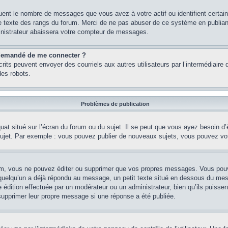
quent le nombre de messages que vous avez à votre actif ou identifient certai
 le texte des rangs du forum. Merci de ne pas abuser de ce système en publian
inistrateur abaissera votre compteur de messages.
st demandé de me connecter ?
nscrits peuvent envoyer des courriels aux autres utilisateurs par l’intermédiair
es robots.
Problèmes de publication
uat situé sur l’écran du forum ou du sujet. Il se peut que vous ayez besoin d
 sujet. Par exemple : vous pouvez publier de nouveaux sujets, vous pouvez vo
m, vous ne pouvez éditer ou supprimer que vos propres messages. Vous pouve
i quelqu’un a déjà répondu au message, un petit texte situé en dessous du me
’une édition effectuée par un modérateur ou un administrateur, bien qu’ils puissen
 supprimer leur propre message si une réponse a été publiée.