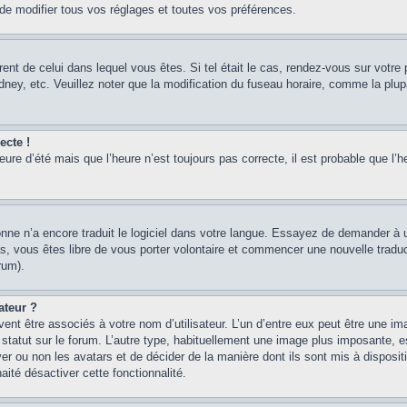
 modifier tous vos réglages et toutes vos préférences.
érent de celui dans lequel vous êtes. Si tel était le cas, rendez-vous sur votre 
y, etc. Veuillez noter que la modification du fuseau horaire, comme la plupar
ecte !
heure d’été mais que l’heure n’est toujours pas correcte, il est probable que l’h
sonne n’a encore traduit le logiciel dans votre langue. Essayez de demander à un
, vous êtes libre de vous porter volontaire et commencer une nouvelle traducti
rum).
ateur ?
ent être associés à votre nom d’utilisateur. L’un d’entre eux peut être une im
 statut sur le forum. L’autre type, habituellement une image plus imposante, 
iver ou non les avatars et de décider de la manière dont ils sont mis à disposi
aité désactiver cette fonctionnalité.