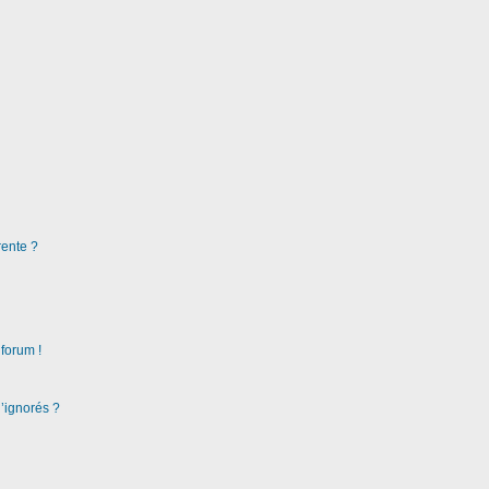
rente ?
 forum !
d’ignorés ?