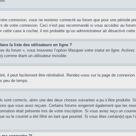
ire.
votre connexion, vous ne resterez connecté au forum que pour une période préd
lors de votre connexion. Ceci n’est pas recommandé si vous accédez au forum 
er cette case à cocher, il est probable qu’un administrateur ait désactivé cette 
s la liste des utilisateurs en ligne ?
ces du forum », vous trouverez l’option
Masquer votre statut en ligne
. Activez
 comme étant un utilisateur invisible.
é, il peut facilement être réinitialisé. Rendez-vous sur la page de connexion
ns peu de temps.
ils sont corrects, alors une des deux choses suivantes a pu s’être produite. 
tions que vous avez reçues. Certains forums exigeront également que les nouve
ormation était présente lors de votre inscription. Si vous aviez reçu un courri
ou le courriel a été filtré en tant que pourriel. Si vous êtes certain(e) que l
us me connecter ?!