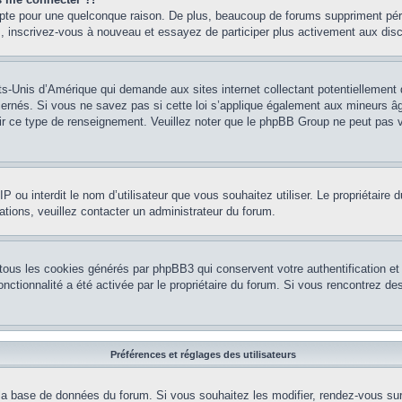
mpte pour une quelconque raison. De plus, beaucoup de forums suppriment pério
cas, inscrivez-vous à nouveau et essayez de participer plus activement aux dis
ts-Unis d’Amérique qui demande aux sites internet collectant potentiellement
rnés. Si vous ne savez pas si cette loi s’applique également aux mineurs âg
nir ce type de renseignement. Veuillez noter que le phpBB Group ne peut pas v
e IP ou interdit le nom d’utilisateur que vous souhaitez utiliser. Le propriétair
ations, veuillez contacter un administrateur du forum.
 tous les cookies générés par phpBB3 qui conservent votre authentification 
e fonctionnalité a été activée par le propriétaire du forum. Si vous rencontrez
Préférences et réglages des utilisateurs
la base de données du forum. Si vous souhaitez les modifier, rendez-vous sur v