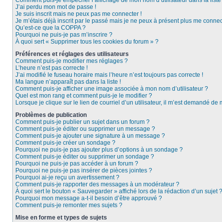
Comment puis-je empêcher l’affichage de mon nom d’utilisateur dans la liste d
J’ai perdu mon mot de passe !
Je suis inscrit mais ne peux pas me connecter !
Je m’étais déjà inscrit par le passé mais je ne peux à présent plus me connec
Qu’est-ce que la COPPA ?
Pourquoi ne puis-je pas m’inscrire ?
À quoi sert « Supprimer tous les cookies du forum » ?
Préférences et réglages des utilisateurs
Comment puis-je modifier mes réglages ?
L’heure n’est pas correcte !
J’ai modifié le fuseau horaire mais l’heure n’est toujours pas correcte !
Ma langue n’apparaît pas dans la liste !
Comment puis-je afficher une image associée à mon nom d’utilisateur ?
Quel est mon rang et comment puis-je le modifier ?
Lorsque je clique sur le lien de courriel d’un utilisateur, il m’est demandé de
Problèmes de publication
Comment puis-je publier un sujet dans un forum ?
Comment puis-je éditer ou supprimer un message ?
Comment puis-je ajouter une signature à un message ?
Comment puis-je créer un sondage ?
Pourquoi ne puis-je pas ajouter plus d’options à un sondage ?
Comment puis-je éditer ou supprimer un sondage ?
Pourquoi ne puis-je pas accéder à un forum ?
Pourquoi ne puis-je pas insérer de pièces jointes ?
Pourquoi ai-je reçu un avertissement ?
Comment puis-je rapporter des messages à un modérateur ?
À quoi sert le bouton « Sauvegarder » affiché lors de la rédaction d’un sujet 
Pourquoi mon message a-t-il besoin d’être approuvé ?
Comment puis-je remonter mes sujets ?
Mise en forme et types de sujets