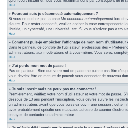
qu’un court instant et nous vous recommandons par conséquent de le fa
Haut
» Pourquoi suis-je déconnecté automatiquement ?
Si vous ne cochez pas la case
Me connecter automatiquement
lors de 
d’autre. Pour rester connecté, veuillez cocher la case correspondante 
librairie, un cybercafé, une université, etc. Si vous n’arrivez pas à trouv
Haut
» Comment puis-je empêcher l’affichage de mon nom d’utilisateur dan
Dans le panneau de contrôle de l’utilisateur, en-dessous des « Préféren
administrateurs, aux modérateurs et à vous-même. Vous serez compté(e)
Haut
» J’ai perdu mon mot de passe !
Pas de panique ! Bien que votre mot de passe ne puisse pas être récupér
vous devriez être en mesure de pouvoir vous connecter de nouveau da
Haut
» Je suis inscrit mais ne peux pas me connecter !
Premièrement, vérifiez votre nom d’utilisateur et votre mot de passe. S’
dessous de 13 ans pendant l’inscription, vous devrez suivre les instruc
un administrateur, avant que vous puissiez ouvrir une session ; cette inf
avez probablement spécifié une mauvaise adresse de courrier électronique 
essayez de contacter un administrateur.
Haut
» Je m’étais déjà inscrit par le passé mais je ne peux à présent pl