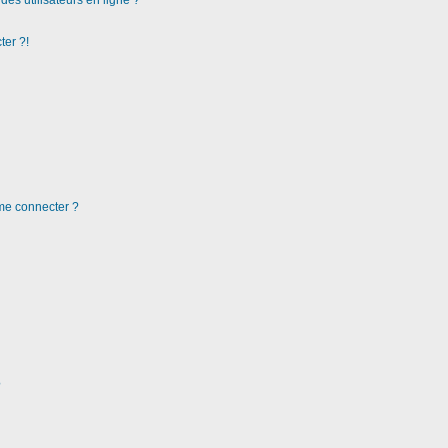
es utilisateurs en ligne ?
ter ?!
 me connecter ?
?