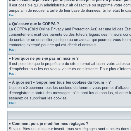
Il est possible qu’un administrateur ait désactivé ou supprimé votre co
temps afin de réduire la taille de leur base de données. Si tel était le 
Haut
» Qu’est-ce que la COPPA ?
La COPPA (Child Online Privacy and Protection Act) est une loi des Éta
consentement écrit des parents ou des tuteurs légaux des mineurs conce
de contacter un conseiller juridique ou un avocat qui pourront vous four
contacter, excepté pour ce qui est décrit ci-dessous.
Haut
» Pourquoi ne puis-je pas m’inscrire ?
Il est possible que le propriétaire du site internet ait banni votre adress
d’empêcher tous les nouveaux visiteurs de s’inscrire. Pour plus d’inform
Haut
» À quoi sert « Supprimer tous les cookies du forum » ?
L’option « Supprimer tous les cookies du forum » vous permet d’effacer
d’enregistrer le statut des messages, s’ils sont lus ou non lus, si cett
essayez de supprimer les cookies.
Haut
» Comment puis-je modifier mes réglages ?
Si vous êtes un utilisateur inscrit, tous vos réglages sont stockés dans 