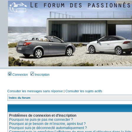
Connexion
Inscription
Consulter les messages sans réponse
|
Consulter les sujets actifs
Index du forum
Problèmes de connexion et d’inscription
Pourquoi ne puis-je pas me connecter ?
Pourquoi ai-je besoin de m’inscrire, après tout ?
Pourquoi suis-je déconnecté automatiquement ?