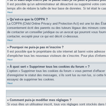
Il est possible qu’un administrateur ait désactivé ou supprimé votre co
temps afin de réduire la taille de leur base de données. Si tel était le 
Haut
» Qu’est-ce que la COPPA ?
La COPPA (Child Online Privacy and Protection Act) est une loi des Éta
consentement écrit des parents ou des tuteurs légaux des mineurs conce
de contacter un conseiller juridique ou un avocat qui pourront vous four
contacter, excepté pour ce qui est décrit ci-dessous.
Haut
» Pourquoi ne puis-je pas m’inscrire ?
Il est possible que le propriétaire du site internet ait banni votre adress
d’empêcher tous les nouveaux visiteurs de s’inscrire. Pour plus d’inform
Haut
» À quoi sert « Supprimer tous les cookies du forum » ?
L’option « Supprimer tous les cookies du forum » vous permet d’effacer
d’enregistrer le statut des messages, s’ils sont lus ou non lus, si cett
essayez de supprimer les cookies.
Haut
» Comment puis-je modifier mes réglages ?
Si vous êtes un utilisateur inscrit, tous vos réglages sont stockés dans 