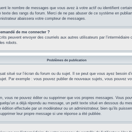
quent le nombre de messages que vous avez à votre actif ou identifient certai
 le texte des rangs du forum. Merci de ne pas abuser de ce système en publian
inistrateur abaissera votre compteur de messages.
st demandé de me connecter ?
nscrits peuvent envoyer des courriels aux autres utilisateurs par l’intermédiair
es robots.
Problèmes de publication
uat situé sur l’écran du forum ou du sujet. Il se peut que vous ayez besoin d
 sujet. Par exemple : vous pouvez publier de nouveaux sujets, vous pouvez vo
m, vous ne pouvez éditer ou supprimer que vos propres messages. Vous pouve
i quelqu’un a déjà répondu au message, un petit texte situé en dessous du me
’une édition effectuée par un modérateur ou un administrateur, bien qu’ils puissen
 supprimer leur propre message si une réponse a été publiée.