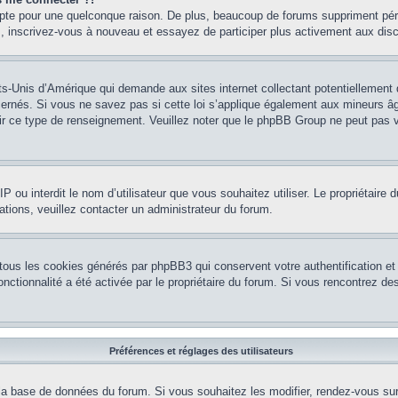
mpte pour une quelconque raison. De plus, beaucoup de forums suppriment pério
cas, inscrivez-vous à nouveau et essayez de participer plus activement aux dis
ts-Unis d’Amérique qui demande aux sites internet collectant potentiellement
rnés. Si vous ne savez pas si cette loi s’applique également aux mineurs âg
nir ce type de renseignement. Veuillez noter que le phpBB Group ne peut pas v
e IP ou interdit le nom d’utilisateur que vous souhaitez utiliser. Le propriétair
ations, veuillez contacter un administrateur du forum.
 tous les cookies générés par phpBB3 qui conservent votre authentification 
e fonctionnalité a été activée par le propriétaire du forum. Si vous rencontrez
Préférences et réglages des utilisateurs
la base de données du forum. Si vous souhaitez les modifier, rendez-vous sur v