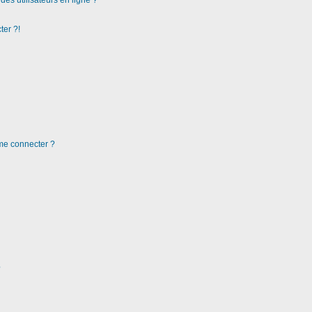
es utilisateurs en ligne ?
ter ?!
 me connecter ?
?