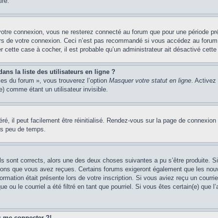
ire.
votre connexion, vous ne resterez connecté au forum que pour une période préd
lors de votre connexion. Ceci n’est pas recommandé si vous accédez au forum 
er cette case à cocher, il est probable qu’un administrateur ait désactivé cette 
s la liste des utilisateurs en ligne ?
ces du forum », vous trouverez l’option
Masquer votre statut en ligne
. Activez
 comme étant un utilisateur invisible.
é, il peut facilement être réinitialisé. Rendez-vous sur la page de connexion
ns peu de temps.
ils sont corrects, alors une des deux choses suivantes a pu s’être produite. 
tions que vous avez reçues. Certains forums exigeront également que les nouve
ormation était présente lors de votre inscription. Si vous aviez reçu un courri
ou le courriel a été filtré en tant que pourriel. Si vous êtes certain(e) que l
us me connecter ?!