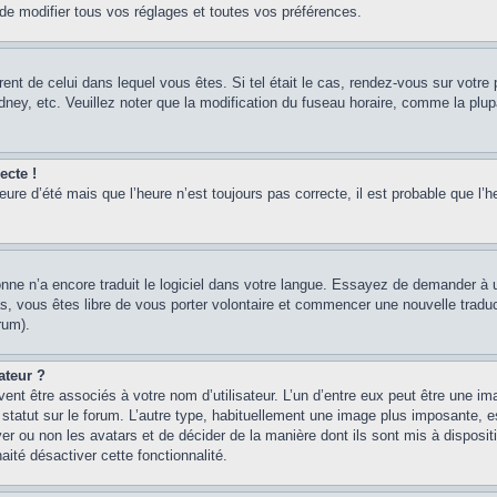
 modifier tous vos réglages et toutes vos préférences.
érent de celui dans lequel vous êtes. Si tel était le cas, rendez-vous sur votre 
y, etc. Veuillez noter que la modification du fuseau horaire, comme la plupar
ecte !
heure d’été mais que l’heure n’est toujours pas correcte, il est probable que l’h
sonne n’a encore traduit le logiciel dans votre langue. Essayez de demander à un
, vous êtes libre de vous porter volontaire et commencer une nouvelle traducti
rum).
ateur ?
ent être associés à votre nom d’utilisateur. L’un d’entre eux peut être une im
 statut sur le forum. L’autre type, habituellement une image plus imposante, 
iver ou non les avatars et de décider de la manière dont ils sont mis à disposi
aité désactiver cette fonctionnalité.