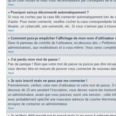
qu’un court instant et nous vous recommandons par conséquent de le fa
Haut
» Pourquoi suis-je déconnecté automatiquement ?
Si vous ne cochez pas la case
Me connecter automatiquement
lors de 
d’autre. Pour rester connecté, veuillez cocher la case correspondante 
librairie, un cybercafé, une université, etc. Si vous n’arrivez pas à trouv
Haut
» Comment puis-je empêcher l’affichage de mon nom d’utilisateur dan
Dans le panneau de contrôle de l’utilisateur, en-dessous des « Préféren
administrateurs, aux modérateurs et à vous-même. Vous serez compté(e)
Haut
» J’ai perdu mon mot de passe !
Pas de panique ! Bien que votre mot de passe ne puisse pas être récupér
vous devriez être en mesure de pouvoir vous connecter de nouveau da
Haut
» Je suis inscrit mais ne peux pas me connecter !
Premièrement, vérifiez votre nom d’utilisateur et votre mot de passe. S’
dessous de 13 ans pendant l’inscription, vous devrez suivre les instruc
un administrateur, avant que vous puissiez ouvrir une session ; cette inf
avez probablement spécifié une mauvaise adresse de courrier électronique 
essayez de contacter un administrateur.
Haut
» Je m’étais déjà inscrit par le passé mais je ne peux à présent pl