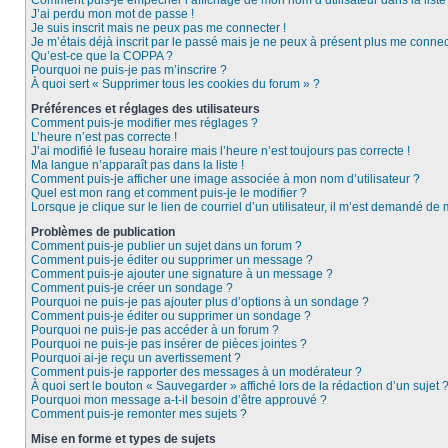
Comment puis-je empêcher l’affichage de mon nom d’utilisateur dans la liste d
J’ai perdu mon mot de passe !
Je suis inscrit mais ne peux pas me connecter !
Je m’étais déjà inscrit par le passé mais je ne peux à présent plus me connec
Qu’est-ce que la COPPA ?
Pourquoi ne puis-je pas m’inscrire ?
À quoi sert « Supprimer tous les cookies du forum » ?
Préférences et réglages des utilisateurs
Comment puis-je modifier mes réglages ?
L’heure n’est pas correcte !
J’ai modifié le fuseau horaire mais l’heure n’est toujours pas correcte !
Ma langue n’apparaît pas dans la liste !
Comment puis-je afficher une image associée à mon nom d’utilisateur ?
Quel est mon rang et comment puis-je le modifier ?
Lorsque je clique sur le lien de courriel d’un utilisateur, il m’est demandé de
Problèmes de publication
Comment puis-je publier un sujet dans un forum ?
Comment puis-je éditer ou supprimer un message ?
Comment puis-je ajouter une signature à un message ?
Comment puis-je créer un sondage ?
Pourquoi ne puis-je pas ajouter plus d’options à un sondage ?
Comment puis-je éditer ou supprimer un sondage ?
Pourquoi ne puis-je pas accéder à un forum ?
Pourquoi ne puis-je pas insérer de pièces jointes ?
Pourquoi ai-je reçu un avertissement ?
Comment puis-je rapporter des messages à un modérateur ?
À quoi sert le bouton « Sauvegarder » affiché lors de la rédaction d’un sujet 
Pourquoi mon message a-t-il besoin d’être approuvé ?
Comment puis-je remonter mes sujets ?
Mise en forme et types de sujets