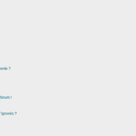
rente ?
 forum !
d’ignorés ?