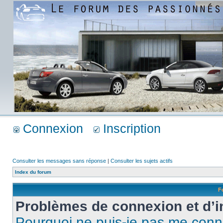
Connexion
Inscription
Consulter les messages sans réponse
|
Consulter les sujets actifs
Index du forum
F
Problèmes de connexion et d’i
Pourquoi ne puis-je pas me conn