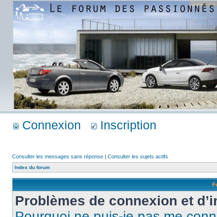
Connexion
Inscription
Consulter les messages sans réponse
|
Consulter les sujets actifs
Index du forum
F
Problèmes de connexion et d’i
Pourquoi ne puis-je pas me conn