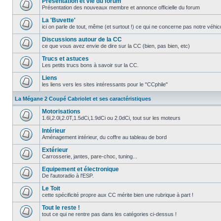
Présentation et vie du forum
Présentation des nouveaux membre et annonce officielle du forum
La 'Buvette'
ici on parle de tout, même (et surtout !) ce qui ne concerne pas notre véhi
Discussions autour de la CC
ce que vous avez envie de dire sur la CC (bien, pas bien, etc)
Trucs et astuces
Les petits trucs bons à savoir sur la CC.
Liens
les liens vers les sites intéressants pour le "CCphile"
La Mégane 2 Coupé Cabriolet et ses caractéristiques
Motorisations
1.6l,2.0l,2.0T,1.5dCi,1.9dCi ou 2.0dCi, tout sur les moteurs
Intérieur
Aménagement intérieur, du coffre au tableau de bord
Extérieur
Carrosserie, jantes, pare-choc, tuning...
Equipement et électronique
De l'autoradio à l'ESP.
Le Toit
cette spécificité propre aux CC mérite bien une rubrique à part !
Tout le reste !
tout ce qui ne rentre pas dans les catégories ci-dessus !