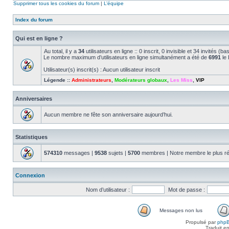
Supprimer tous les cookies du forum
|
L’équipe
Index du forum
Qui est en ligne ?
Au total, il y a
34
utilisateurs en ligne :: 0 inscrit, 0 invisible et 34 invités 
Le nombre maximum d’utilisateurs en ligne simultanément a été de
6991
le 
Utilisateur(s) inscrit(s) : Aucun utilisateur inscrit
Légende ::
Administrateurs
,
Modérateurs globaux
,
Les Miss
,
VIP
Anniversaires
Aucun membre ne fête son anniversaire aujourd’hui.
Statistiques
574310
messages |
9538
sujets |
5700
membres | Notre membre le plus r
Connexion
Nom d’utilisateur :
Mot de passe :
Messages non lus
Propulsé par
php
Traduit e