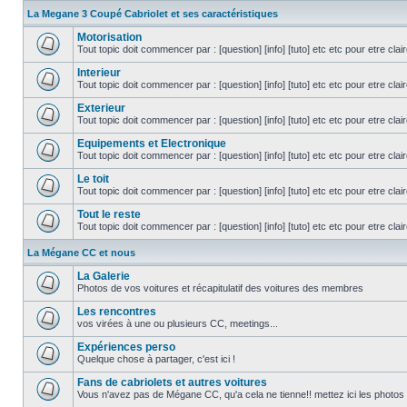
La Megane 3 Coupé Cabriolet et ses caractéristiques
Motorisation
Tout topic doit commencer par : [question] [info] [tuto] etc etc pour etre cla
Interieur
Tout topic doit commencer par : [question] [info] [tuto] etc etc pour etre cla
Exterieur
Tout topic doit commencer par : [question] [info] [tuto] etc etc pour etre cla
Equipements et Electronique
Tout topic doit commencer par : [question] [info] [tuto] etc etc pour etre cla
Le toit
Tout topic doit commencer par : [question] [info] [tuto] etc etc pour etre cla
Tout le reste
Tout topic doit commencer par : [question] [info] [tuto] etc etc pour etre cla
La Mégane CC et nous
La Galerie
Photos de vos voitures et récapitulatif des voitures des membres
Les rencontres
vos virées à une ou plusieurs CC, meetings...
Expériences perso
Quelque chose à partager, c'est ici !
Fans de cabriolets et autres voitures
Vous n'avez pas de Mégane CC, qu'a cela ne tienne!! mettez ici les photos 