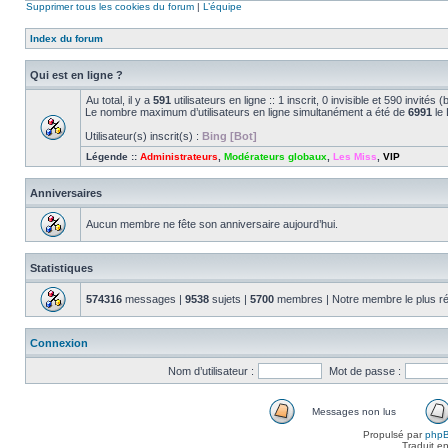
Supprimer tous les cookies du forum
|
L’équipe
Index du forum
Qui est en ligne ?
Au total, il y a
591
utilisateurs en ligne :: 1 inscrit, 0 invisible et 590 invité
Le nombre maximum d’utilisateurs en ligne simultanément a été de
6991
le 
Utilisateur(s) inscrit(s) :
Bing [Bot]
Légende ::
Administrateurs
,
Modérateurs globaux
,
Les Miss
,
VIP
Anniversaires
Aucun membre ne fête son anniversaire aujourd’hui.
Statistiques
574316
messages |
9538
sujets |
5700
membres | Notre membre le plus r
Connexion
Nom d’utilisateur :
Mot de passe :
Messages non lus
Propulsé par
php
Traduit e