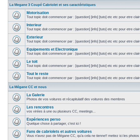
La Megane 3 Coupé Cabriolet et ses caractéristiques
Motorisation
Tout topic doit commencer par : [question] [info] [tuto] etc etc pour etre cla
Interieur
Tout topic doit commencer par : [question] [info] [tuto] etc etc pour etre cla
Exterieur
Tout topic doit commencer par : [question] [info] [tuto] etc etc pour etre cla
Equipements et Electronique
Tout topic doit commencer par : [question] [info] [tuto] etc etc pour etre cla
Le toit
Tout topic doit commencer par : [question] [info] [tuto] etc etc pour etre cla
Tout le reste
Tout topic doit commencer par : [question] [info] [tuto] etc etc pour etre cla
La Mégane CC et nous
La Galerie
Photos de vos voitures et récapitulatif des voitures des membres
Les rencontres
vos virées à une ou plusieurs CC, meetings...
Expériences perso
Quelque chose à partager, c'est ici !
Fans de cabriolets et autres voitures
Vous n'avez pas de Mégane CC, qu'a cela ne tienne!! mettez ici les photos 