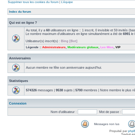
Supprimer tous les cookies du forum
|
L’équipe
Index du forum
Qui est en ligne ?
Au total, il y a
60
utilisateurs en ligne :: 1 inscrit, 0 invisible et 59 invités 
Le nombre maximum d’utilisateurs en ligne simultanément a été de
6991
le 
Utilisateur(s) inscrit(s) :
Bing [Bot]
Légende ::
Administrateurs
,
Modérateurs globaux
,
Les Miss
,
VIP
Anniversaires
Aucun membre ne fête son anniversaire aujourd’hui.
Statistiques
574326
messages |
9538
sujets |
5700
membres | Notre membre le plus r
Connexion
Nom d’utilisateur :
Mot de passe :
Messages non lus
Propulsé par
php
Traduit e