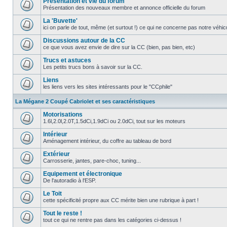
Présentation et vie du forum
Présentation des nouveaux membre et annonce officielle du forum
La 'Buvette'
ici on parle de tout, même (et surtout !) ce qui ne concerne pas notre véhi
Discussions autour de la CC
ce que vous avez envie de dire sur la CC (bien, pas bien, etc)
Trucs et astuces
Les petits trucs bons à savoir sur la CC.
Liens
les liens vers les sites intéressants pour le "CCphile"
La Mégane 2 Coupé Cabriolet et ses caractéristiques
Motorisations
1.6l,2.0l,2.0T,1.5dCi,1.9dCi ou 2.0dCi, tout sur les moteurs
Intérieur
Aménagement intérieur, du coffre au tableau de bord
Extérieur
Carrosserie, jantes, pare-choc, tuning...
Equipement et électronique
De l'autoradio à l'ESP.
Le Toit
cette spécificité propre aux CC mérite bien une rubrique à part !
Tout le reste !
tout ce qui ne rentre pas dans les catégories ci-dessus !