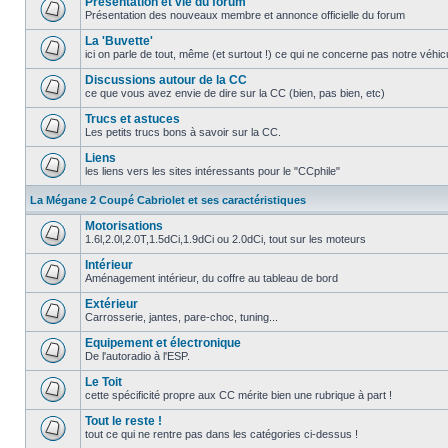
Présentation et vie du forum
Présentation des nouveaux membre et annonce officielle du forum
La 'Buvette'
ici on parle de tout, même (et surtout !) ce qui ne concerne pas notre véhi
Discussions autour de la CC
ce que vous avez envie de dire sur la CC (bien, pas bien, etc)
Trucs et astuces
Les petits trucs bons à savoir sur la CC.
Liens
les liens vers les sites intéressants pour le "CCphile"
La Mégane 2 Coupé Cabriolet et ses caractéristiques
Motorisations
1.6l,2.0l,2.0T,1.5dCi,1.9dCi ou 2.0dCi, tout sur les moteurs
Intérieur
Aménagement intérieur, du coffre au tableau de bord
Extérieur
Carrosserie, jantes, pare-choc, tuning...
Equipement et électronique
De l'autoradio à l'ESP.
Le Toit
cette spécificité propre aux CC mérite bien une rubrique à part !
Tout le reste !
tout ce qui ne rentre pas dans les catégories ci-dessus !