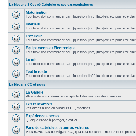
La Megane 3 Coupé Cabriolet et ses caractéristiques
Motorisation
Tout topic doit commencer par : [question] [info] [tuto] etc etc pour etre cla
Interieur
Tout topic doit commencer par : [question] [info] [tuto] etc etc pour etre cla
Exterieur
Tout topic doit commencer par : [question] [info] [tuto] etc etc pour etre cla
Equipements et Electronique
Tout topic doit commencer par : [question] [info] [tuto] etc etc pour etre cla
Le toit
Tout topic doit commencer par : [question] [info] [tuto] etc etc pour etre cla
Tout le reste
Tout topic doit commencer par : [question] [info] [tuto] etc etc pour etre cla
La Mégane CC et nous
La Galerie
Photos de vos voitures et récapitulatif des voitures des membres
Les rencontres
vos virées à une ou plusieurs CC, meetings...
Expériences perso
Quelque chose à partager, c'est ici !
Fans de cabriolets et autres voitures
Vous n'avez pas de Mégane CC, qu'a cela ne tienne!! mettez ici les photos 