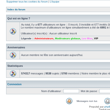
Supprimer tous les cookies du forum
|
L’équipe
Index du forum
Qui est en ligne ?
Au total, il y a
677
utilisateurs en ligne :: 0 inscrit, 0 invisible et 677 invité
Le nombre maximum d’utilisateurs en ligne simultanément a été de
6991
le 
Utilisateur(s) inscrit(s) : Aucun utilisateur inscrit
Légende ::
Administrateurs
,
Modérateurs globaux
,
Les Miss
,
VIP
Anniversaires
Aucun membre ne fête son anniversaire aujourd’hui.
Statistiques
574317
messages |
9538
sujets |
5700
membres | Notre membre le plus r
Connexion
Nom d’utilisateur :
Mot de passe :
Messages non lus
Propulsé par
php
Traduit e