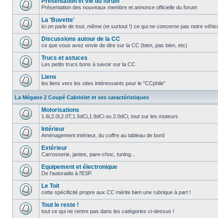
Présentation et vie du forum
Présentation des nouveaux membre et annonce officielle du forum
La 'Buvette'
ici on parle de tout, même (et surtout !) ce qui ne concerne pas notre véhi
Discussions autour de la CC
ce que vous avez envie de dire sur la CC (bien, pas bien, etc)
Trucs et astuces
Les petits trucs bons à savoir sur la CC.
Liens
les liens vers les sites intéressants pour le "CCphile"
La Mégane 2 Coupé Cabriolet et ses caractéristiques
Motorisations
1.6l,2.0l,2.0T,1.5dCi,1.9dCi ou 2.0dCi, tout sur les moteurs
Intérieur
Aménagement intérieur, du coffre au tableau de bord
Extérieur
Carrosserie, jantes, pare-choc, tuning...
Equipement et électronique
De l'autoradio à l'ESP.
Le Toit
cette spécificité propre aux CC mérite bien une rubrique à part !
Tout le reste !
tout ce qui ne rentre pas dans les catégories ci-dessus !