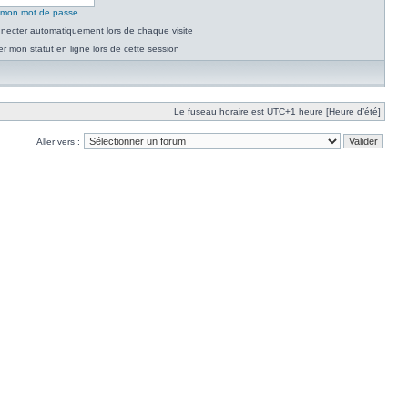
é mon mot de passe
necter automatiquement lors de chaque visite
 mon statut en ligne lors de cette session
Le fuseau horaire est UTC+1 heure [Heure d’été]
Aller vers :