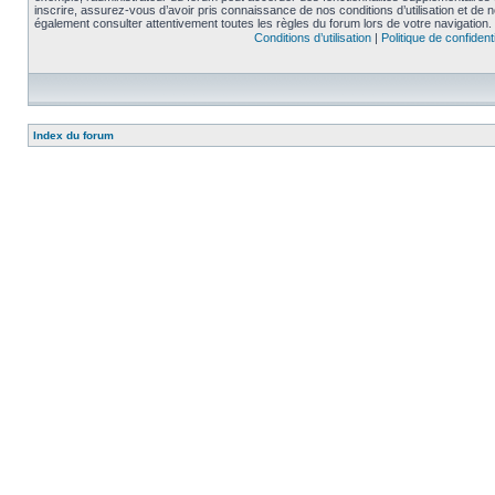
inscrire, assurez-vous d’avoir pris connaissance de nos conditions d’utilisation et de not
également consulter attentivement toutes les règles du forum lors de votre navigation.
Conditions d’utilisation
|
Politique de confidenti
Index du forum