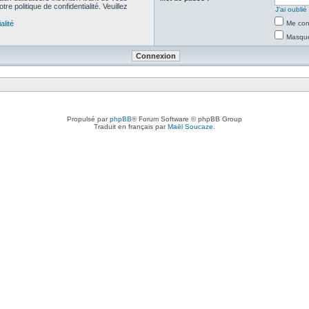
re politique de confidentialité. Veuillez
J’ai oubli
alité
Me con
Masquer
Propulsé par
phpBB
® Forum Software © phpBB Group
Traduit en français par
Maël Soucaze
.