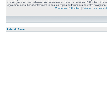
inscrire, assurez-vous d’avoir pris connaissance de nos conditions d’utilisation et de not
également consulter attentivement toutes les règles du forum lors de votre navigation.
Conditions d’utilisation
|
Politique de confidenti
Index du forum