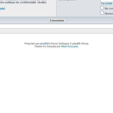
re politique de confidentialité. Veuillez
J’ai oubli
alité
Me con
Masquer
Propulsé par
phpBB
® Forum Software © phpBB Group
Traduit en français par
Maël Soucaze
.