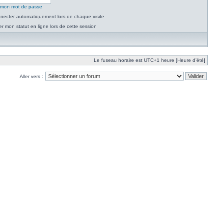
é mon mot de passe
necter automatiquement lors de chaque visite
 mon statut en ligne lors de cette session
Le fuseau horaire est UTC+1 heure [Heure d’été]
Aller vers :