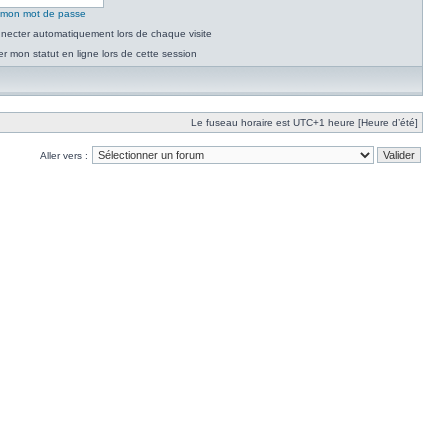
é mon mot de passe
necter automatiquement lors de chaque visite
 mon statut en ligne lors de cette session
Le fuseau horaire est UTC+1 heure [Heure d’été]
Aller vers :