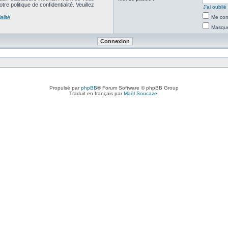
re politique de confidentialité. Veuillez
J’ai oubli
alité
Me con
Masquer
Propulsé par
phpBB
® Forum Software © phpBB Group
Traduit en français par
Maël Soucaze
.