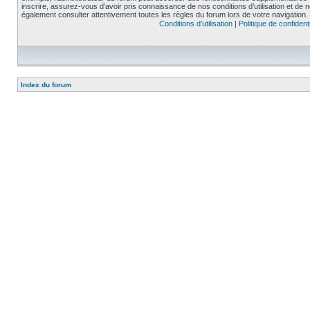
inscrire, assurez-vous d’avoir pris connaissance de nos conditions d’utilisation et de not
également consulter attentivement toutes les règles du forum lors de votre navigation.
Conditions d’utilisation
|
Politique de confidenti
Index du forum