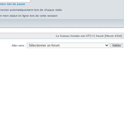
é mon mot de passe
necter automatiquement lors de chaque visite
 mon statut en ligne lors de cette session
Le fuseau horaire est UTC+1 heure [Heure d’été]
Aller vers :