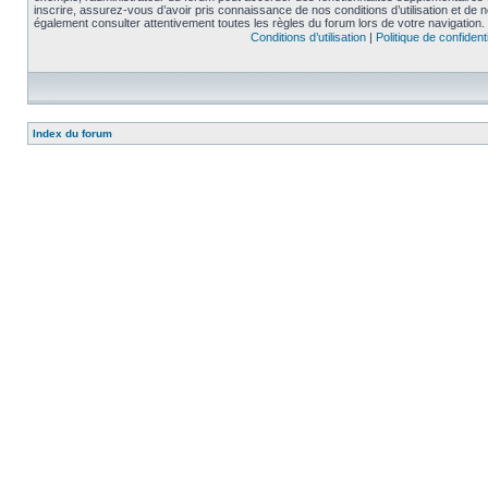
inscrire, assurez-vous d’avoir pris connaissance de nos conditions d’utilisation et de not
également consulter attentivement toutes les règles du forum lors de votre navigation.
Conditions d’utilisation
|
Politique de confidenti
Index du forum