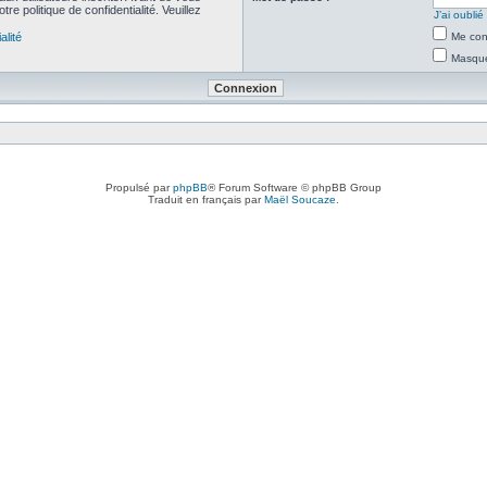
re politique de confidentialité. Veuillez
J’ai oubli
alité
Me con
Masquer
Propulsé par
phpBB
® Forum Software © phpBB Group
Traduit en français par
Maël Soucaze
.