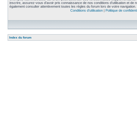
inscrire, assurez-vous d’avoir pris connaissance de nos conditions d’utilisation et de not
également consulter attentivement toutes les règles du forum lors de votre navigation.
Conditions d’utilisation
|
Politique de confidenti
Index du forum