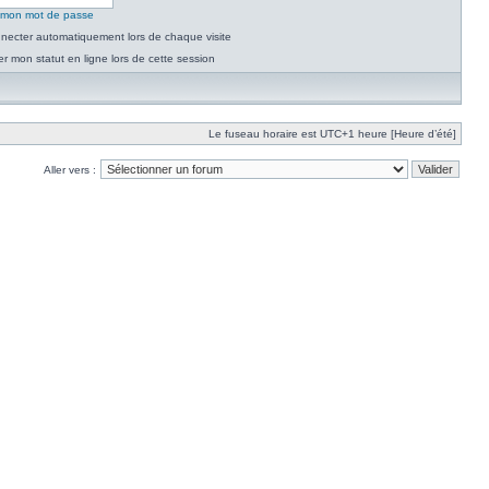
é mon mot de passe
necter automatiquement lors de chaque visite
 mon statut en ligne lors de cette session
Le fuseau horaire est UTC+1 heure [Heure d’été]
Aller vers :