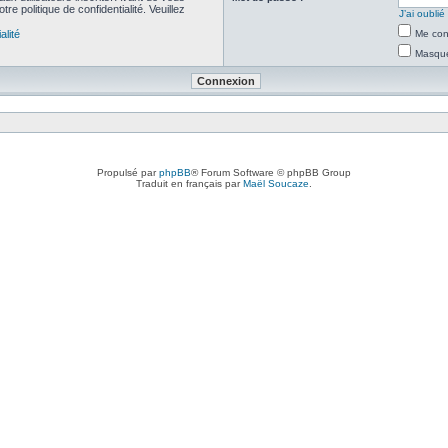
re politique de confidentialité. Veuillez
J’ai oubli
alité
Me con
Masquer
Propulsé par
phpBB
® Forum Software © phpBB Group
Traduit en français par
Maël Soucaze
.