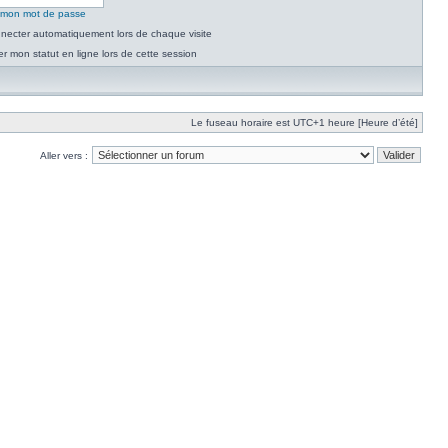
é mon mot de passe
necter automatiquement lors de chaque visite
 mon statut en ligne lors de cette session
Le fuseau horaire est UTC+1 heure [Heure d’été]
Aller vers :