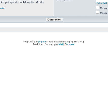
re politique de confidentialité. Veuillez
J’ai oubli
alité
Me con
Masquer
Propulsé par
phpBB
® Forum Software © phpBB Group
Traduit en français par
Maël Soucaze
.