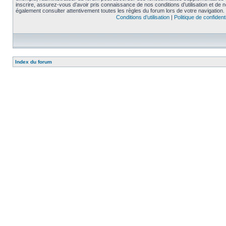
inscrire, assurez-vous d’avoir pris connaissance de nos conditions d’utilisation et de not
également consulter attentivement toutes les règles du forum lors de votre navigation.
Conditions d’utilisation
|
Politique de confidenti
Index du forum