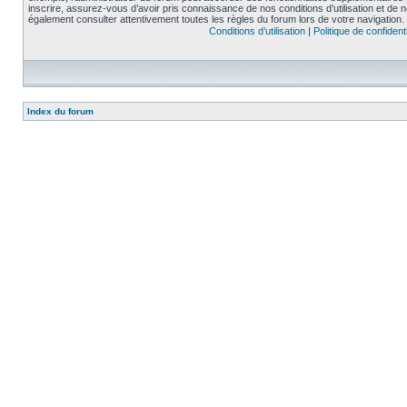
inscrire, assurez-vous d’avoir pris connaissance de nos conditions d’utilisation et de not
également consulter attentivement toutes les règles du forum lors de votre navigation.
Conditions d’utilisation
|
Politique de confidenti
Index du forum