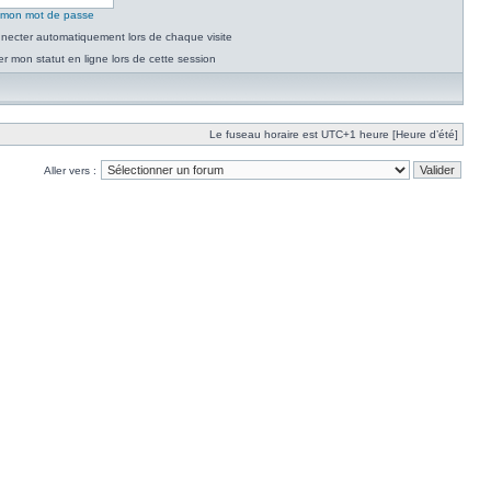
é mon mot de passe
necter automatiquement lors de chaque visite
 mon statut en ligne lors de cette session
Le fuseau horaire est UTC+1 heure [Heure d’été]
Aller vers :