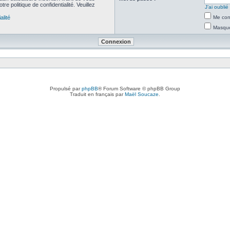
re politique de confidentialité. Veuillez
J’ai oubli
alité
Me con
Masquer
Propulsé par
phpBB
® Forum Software © phpBB Group
Traduit en français par
Maël Soucaze
.