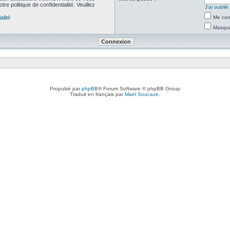
re politique de confidentialité. Veuillez
J’ai oubli
alité
Me con
Masquer
Propulsé par
phpBB
® Forum Software © phpBB Group
Traduit en français par
Maël Soucaze
.