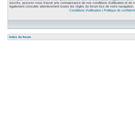
inscrire, assurez-vous d’avoir pris connaissance de nos conditions d’utilisation et de not
également consulter attentivement toutes les règles du forum lors de votre navigation.
Conditions d’utilisation
|
Politique de confidenti
Index du forum