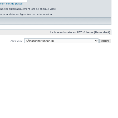
é mon mot de passe
necter automatiquement lors de chaque visite
 mon statut en ligne lors de cette session
Le fuseau horaire est UTC+1 heure [Heure d’été]
Aller vers :