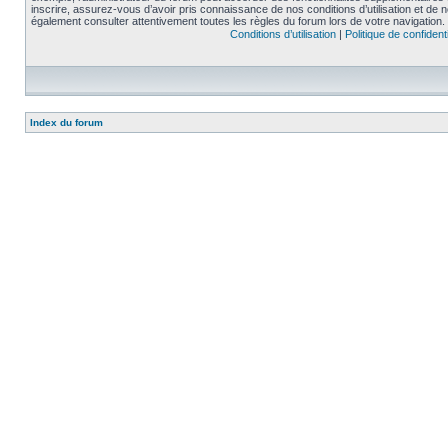
inscrire, assurez-vous d’avoir pris connaissance de nos conditions d’utilisation et de not
également consulter attentivement toutes les règles du forum lors de votre navigation.
Conditions d’utilisation
|
Politique de confidenti
Index du forum