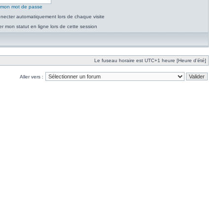
é mon mot de passe
necter automatiquement lors de chaque visite
 mon statut en ligne lors de cette session
Le fuseau horaire est UTC+1 heure [Heure d’été]
Aller vers :