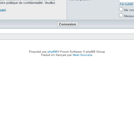
re politique de confidentialité. Veuillez
J’ai oubli
alité
Me con
Masquer
Propulsé par
phpBB
® Forum Software © phpBB Group
Traduit en français par
Maël Soucaze
.