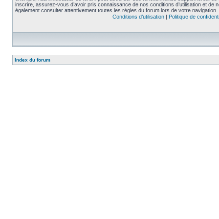
inscrire, assurez-vous d’avoir pris connaissance de nos conditions d’utilisation et de not
également consulter attentivement toutes les règles du forum lors de votre navigation.
Conditions d’utilisation
|
Politique de confidenti
Index du forum