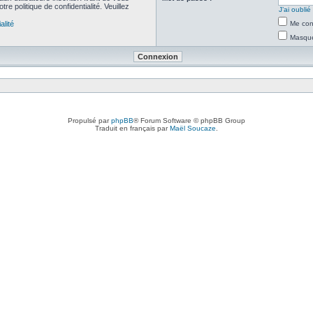
re politique de confidentialité. Veuillez
J’ai oubli
alité
Me con
Masquer
Propulsé par
phpBB
® Forum Software © phpBB Group
Traduit en français par
Maël Soucaze
.