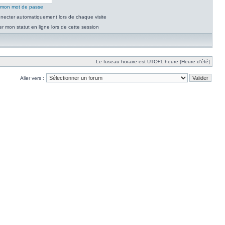
é mon mot de passe
necter automatiquement lors de chaque visite
 mon statut en ligne lors de cette session
Le fuseau horaire est UTC+1 heure [Heure d’été]
Aller vers :