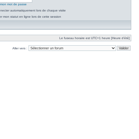
é mon mot de passe
necter automatiquement lors de chaque visite
 mon statut en ligne lors de cette session
Le fuseau horaire est UTC+1 heure [Heure d’été]
Aller vers :