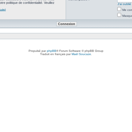
re politique de confidentialité. Veuillez
J’ai oubli
alité
Me con
Masquer
Propulsé par
phpBB
® Forum Software © phpBB Group
Traduit en français par
Maël Soucaze
.