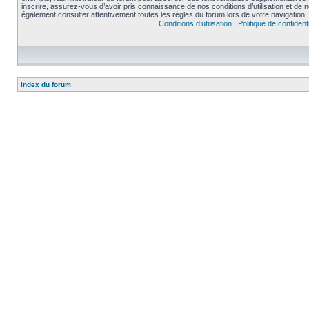
inscrire, assurez-vous d’avoir pris connaissance de nos conditions d’utilisation et de not
également consulter attentivement toutes les règles du forum lors de votre navigation.
Conditions d’utilisation
|
Politique de confidenti
Index du forum