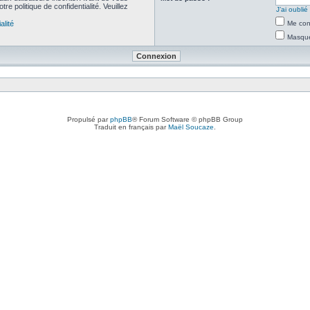
re politique de confidentialité. Veuillez
J’ai oubli
alité
Me con
Masquer
Propulsé par
phpBB
® Forum Software © phpBB Group
Traduit en français par
Maël Soucaze
.