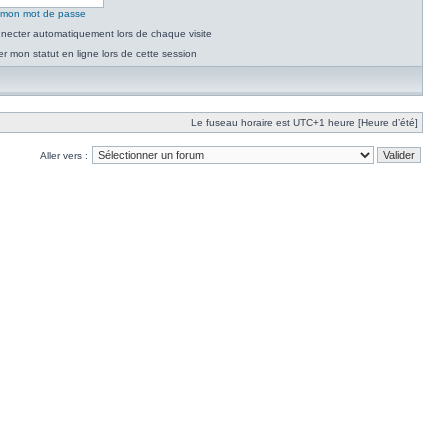
é mon mot de passe
necter automatiquement lors de chaque visite
 mon statut en ligne lors de cette session
Le fuseau horaire est UTC+1 heure [Heure d’été]
Aller vers :