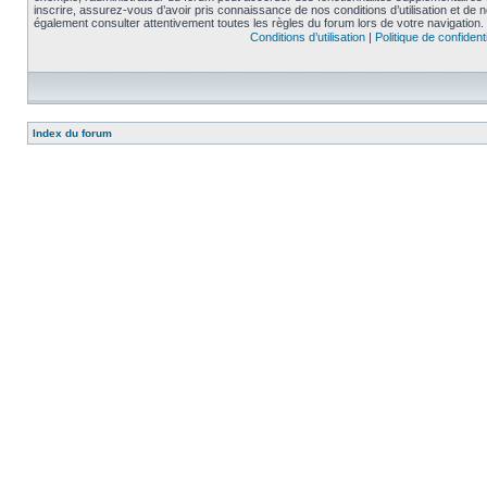
inscrire, assurez-vous d’avoir pris connaissance de nos conditions d’utilisation et de not
également consulter attentivement toutes les règles du forum lors de votre navigation.
Conditions d’utilisation
|
Politique de confidenti
Index du forum