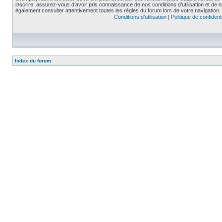
inscrire, assurez-vous d’avoir pris connaissance de nos conditions d’utilisation et de not
également consulter attentivement toutes les règles du forum lors de votre navigation.
Conditions d’utilisation
|
Politique de confidenti
Index du forum