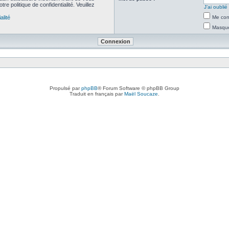
re politique de confidentialité. Veuillez
J’ai oubli
alité
Me con
Masquer
Propulsé par
phpBB
® Forum Software © phpBB Group
Traduit en français par
Maël Soucaze
.