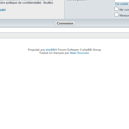
re politique de confidentialité. Veuillez
J’ai oubli
alité
Me con
Masquer
Propulsé par
phpBB
® Forum Software © phpBB Group
Traduit en français par
Maël Soucaze
.