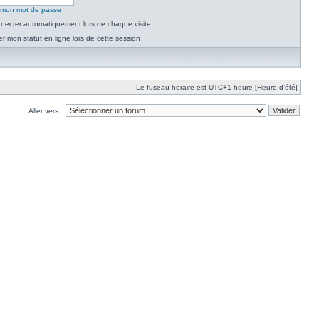
é mon mot de passe
necter automatiquement lors de chaque visite
 mon statut en ligne lors de cette session
Le fuseau horaire est UTC+1 heure [Heure d’été]
Aller vers :