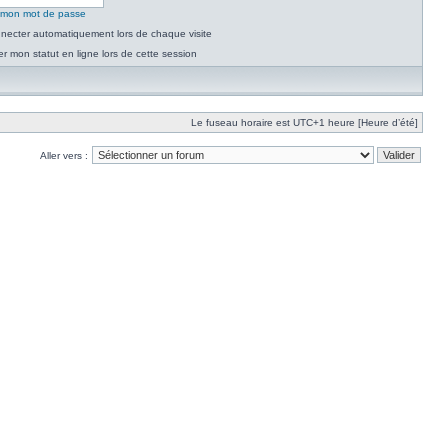
é mon mot de passe
necter automatiquement lors de chaque visite
 mon statut en ligne lors de cette session
Le fuseau horaire est UTC+1 heure [Heure d’été]
Aller vers :