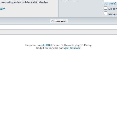
re politique de confidentialité. Veuillez
J’ai oubli
alité
Me con
Masquer
Propulsé par
phpBB
® Forum Software © phpBB Group
Traduit en français par
Maël Soucaze
.