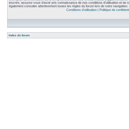
inscrire, assurez-vous d’avoir pris connaissance de nos conditions d’utilisation et de not
également consulter attentivement toutes les règles du forum lors de votre navigation.
Conditions d’utilisation
|
Politique de confidenti
Index du forum