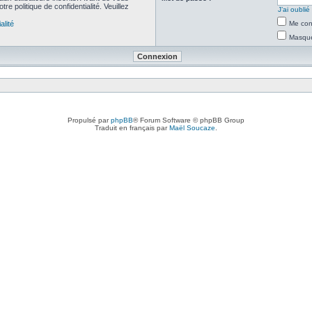
re politique de confidentialité. Veuillez
J’ai oubli
alité
Me con
Masquer
Propulsé par
phpBB
® Forum Software © phpBB Group
Traduit en français par
Maël Soucaze
.