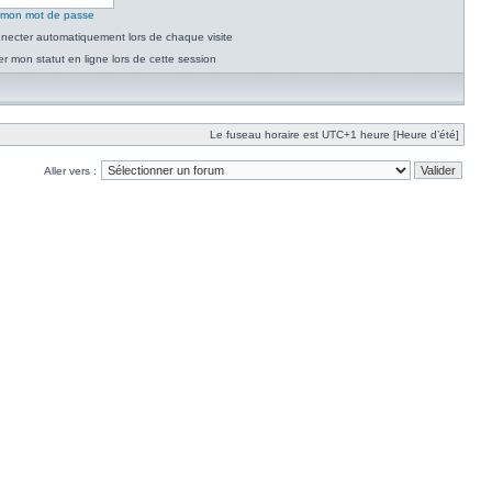
é mon mot de passe
necter automatiquement lors de chaque visite
 mon statut en ligne lors de cette session
Le fuseau horaire est UTC+1 heure [Heure d’été]
Aller vers :