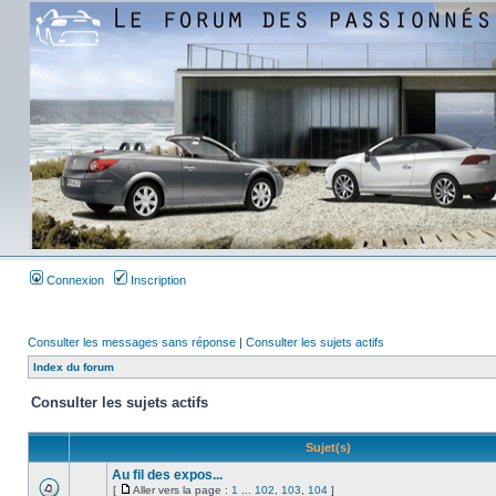
Connexion
Inscription
Consulter les messages sans réponse
|
Consulter les sujets actifs
Index du forum
Consulter les sujets actifs
Sujet(s)
Au fil des expos...
[
Aller vers la page :
1
...
102
,
103
,
104
]