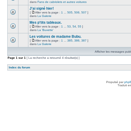
dans
Fans de cabriolets et autres voitures
J'ai signé hier!
[
Aller vers la page :
1
...
505
,
506
,
507
]
dans
La Galerie
Mes p'tits tableaux.
[
Aller vers la page :
1
...
53
,
54
,
55
]
dans
La 'Buvette'
Les voitures de madame Bubu.
[
Aller vers la page :
1
...
385
,
386
,
387
]
dans
La Galerie
Afficher les messages publ
Page
1
sur
1
[ La recherche a retourné 4 résultat(s) ]
Index du forum
Propulsé par
php
Traduit e