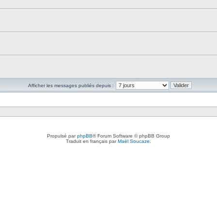
Afficher les messages publiés depuis :
Propulsé par
phpBB
® Forum Software © phpBB Group
Traduit en français par
Maël Soucaze
.