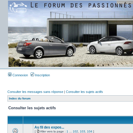
Connexion
Inscription
Consulter les messages sans réponse
|
Consulter les sujets actifs
Index du forum
Consulter les sujets actifs
Au fil des expos...
[
Aller vers la page :
1
...
102
,
103
,
104
]