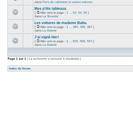
dans
Fans de cabriolets et autres voitures
Mes p'tits tableaux.
[
Aller vers la page :
1
...
53
,
54
,
55
]
dans
La 'Buvette'
Les voitures de madame Bubu.
[
Aller vers la page :
1
...
385
,
386
,
387
]
dans
La Galerie
J'ai signé hier!
[
Aller vers la page :
1
...
505
,
506
,
507
]
dans
La Galerie
Page
1
sur
1
[ La recherche a retourné 4 résultat(s) ]
Index du forum