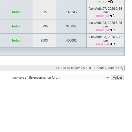
bubu
Ven Août 07, 2026 1:34
bubu
815
140245
am
blink974
Lun Août 03, 2026 6:48
bubu
5795
343851
pm
blink974
Lun Août 03, 2026 6:47
bubu
7603
400091
pm
blink974
Le fuseau horaire est UTC+1 heure [Heure d’été]
Aller vers :