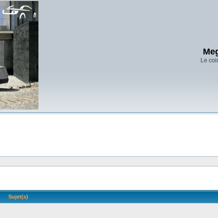
Meg
Le coi
Sujet(s)