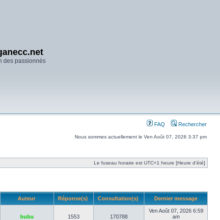
anecc.net
n des passionnés
FAQ
Rechercher
Nous sommes actuellement le Ven Août 07, 2026 3:37 pm
Le fuseau horaire est UTC+1 heure [Heure d’été]
Auteur
Réponse(s)
Consultation(s)
Dernier message
Ven Août 07, 2026 6:59
bubu
1553
170788
am