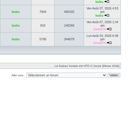
bubu
Ven Août 07, 2026 4:53
bubu
7604
400192
pm
bubu
Ven Août 07, 2026 1:34
bubu
815
140266
am
blink974
Lun Août 03, 2026 6:48
bubu
5795
344079
pm
blink974
Le fuseau horaire est UTC+1 heure [Heure d’été]
Aller vers :