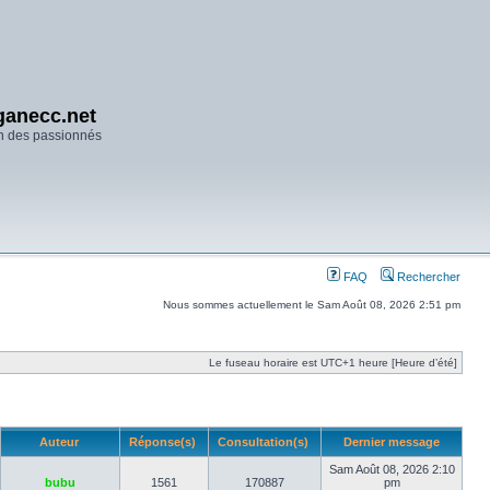
anecc.net
n des passionnés
FAQ
Rechercher
Nous sommes actuellement le Sam Août 08, 2026 2:51 pm
Le fuseau horaire est UTC+1 heure [Heure d’été]
Auteur
Réponse(s)
Consultation(s)
Dernier message
Sam Août 08, 2026 2:10
bubu
1561
170887
pm