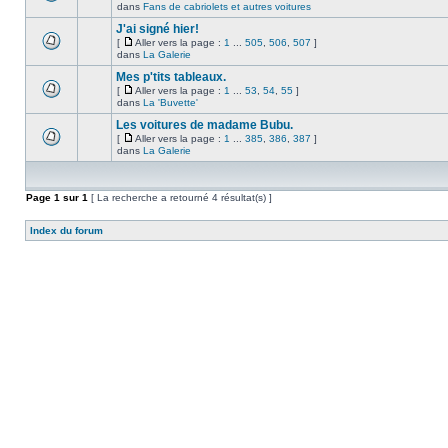
dans
Fans de cabriolets et autres voitures
J'ai signé hier!
[
Aller vers la page :
1
...
505
,
506
,
507
]
dans
La Galerie
Mes p'tits tableaux.
[
Aller vers la page :
1
...
53
,
54
,
55
]
dans
La 'Buvette'
Les voitures de madame Bubu.
[
Aller vers la page :
1
...
385
,
386
,
387
]
dans
La Galerie
Page
1
sur
1
[ La recherche a retourné 4 résultat(s) ]
Index du forum