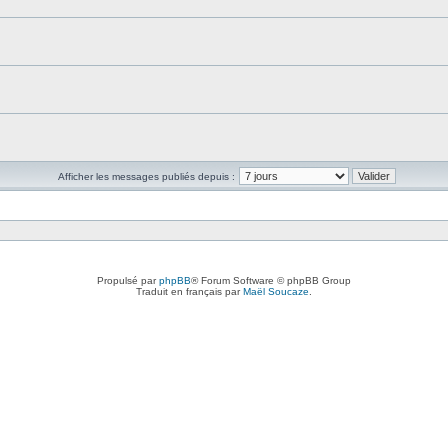
Afficher les messages publiés depuis :
Propulsé par
phpBB
® Forum Software © phpBB Group
Traduit en français par
Maël Soucaze
.