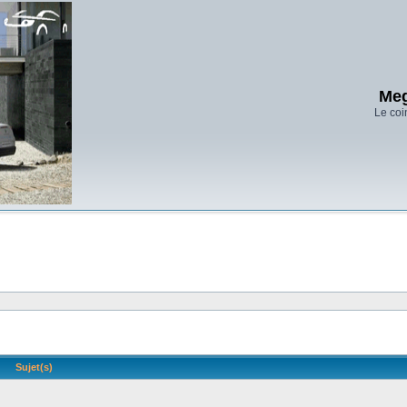
Meg
Le coi
Sujet(s)