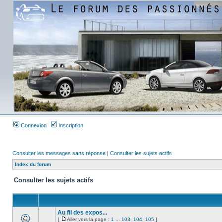
Connexion
Inscription
Consulter les messages sans réponse
|
Consulter les sujets actifs
Index du forum
Consulter les sujets actifs
Au fil des expos...
[
Aller vers la page :
1
...
103
,
104
,
105
]