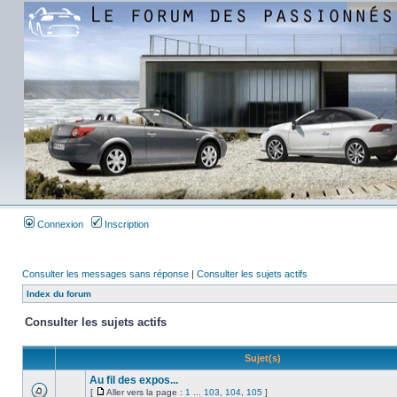
Connexion
Inscription
Consulter les messages sans réponse
|
Consulter les sujets actifs
Index du forum
Consulter les sujets actifs
Sujet(s)
Au fil des expos...
[
Aller vers la page :
1
...
103
,
104
,
105
]