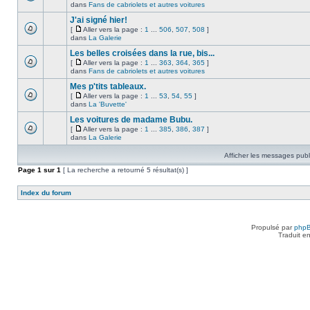
dans
Fans de cabriolets et autres voitures
J'ai signé hier!
[
Aller vers la page :
1
...
506
,
507
,
508
]
dans
La Galerie
Les belles croisées dans la rue, bis...
[
Aller vers la page :
1
...
363
,
364
,
365
]
dans
Fans de cabriolets et autres voitures
Mes p'tits tableaux.
[
Aller vers la page :
1
...
53
,
54
,
55
]
dans
La 'Buvette'
Les voitures de madame Bubu.
[
Aller vers la page :
1
...
385
,
386
,
387
]
dans
La Galerie
Afficher les messages publ
Page
1
sur
1
[ La recherche a retourné 5 résultat(s) ]
Index du forum
Propulsé par
php
Traduit e