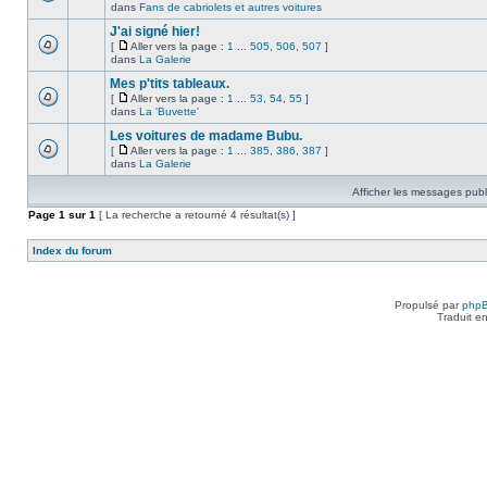
dans
Fans de cabriolets et autres voitures
J'ai signé hier!
[
Aller vers la page :
1
...
505
,
506
,
507
]
dans
La Galerie
Mes p'tits tableaux.
[
Aller vers la page :
1
...
53
,
54
,
55
]
dans
La 'Buvette'
Les voitures de madame Bubu.
[
Aller vers la page :
1
...
385
,
386
,
387
]
dans
La Galerie
Afficher les messages publ
Page
1
sur
1
[ La recherche a retourné 4 résultat(s) ]
Index du forum
Propulsé par
php
Traduit e