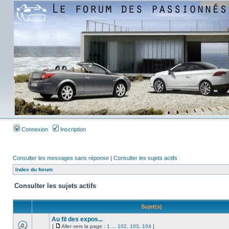
Connexion
Inscription
Consulter les messages sans réponse
|
Consulter les sujets actifs
Index du forum
Consulter les sujets actifs
Sujet(s)
Au fil des expos...
[
Aller vers la page :
1
...
102
,
103
,
104
]