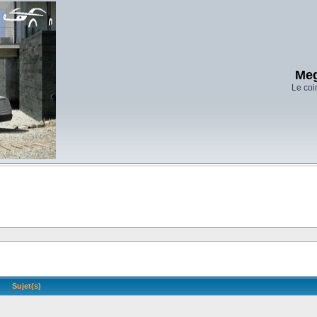
Meg
Le coi
Sujet(s)