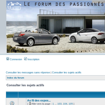
Connexion
Inscription
Consulter les messages sans réponse
|
Consulter les sujets actifs
Index du forum
Consulter les sujets actifs
Au fil des expos...
[
Aller vers la page :
1
...
103
,
104
,
105
]