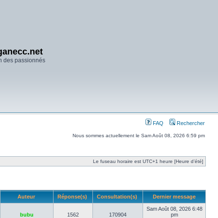
anecc.net
n des passionnés
FAQ
Rechercher
Nous sommes actuellement le Sam Août 08, 2026 6:59 pm
Le fuseau horaire est UTC+1 heure [Heure d’été]
Auteur
Réponse(s)
Consultation(s)
Dernier message
Sam Août 08, 2026 6:48
bubu
1562
170904
pm