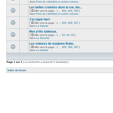
dans
Fans de cabriolets et autres voitures
Les belles croisées dans la rue, bis...
[
Aller vers la page :
1
...
363
,
364
,
365
]
dans
Fans de cabriolets et autres voitures
J'ai signé hier!
[
Aller vers la page :
1
...
505
,
506
,
507
]
dans
La Galerie
Mes p'tits tableaux.
[
Aller vers la page :
1
...
53
,
54
,
55
]
dans
La 'Buvette'
Les voitures de madame Bubu.
[
Aller vers la page :
1
...
385
,
386
,
387
]
dans
La Galerie
Page
1
sur
1
[ La recherche a retourné 5 résultat(s) ]
Index du forum