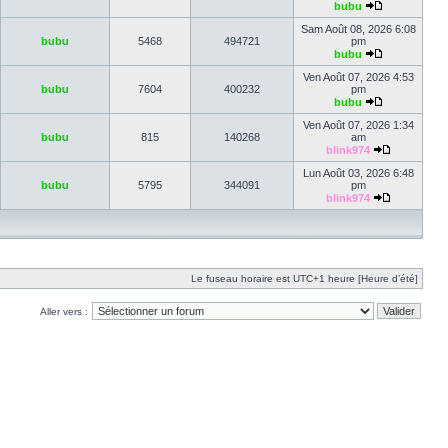
bubu
Sam Août 08, 2026 6:08
bubu
5468
494721
pm
bubu
Ven Août 07, 2026 4:53
bubu
7604
400232
pm
bubu
Ven Août 07, 2026 1:34
bubu
815
140268
am
blink974
Lun Août 03, 2026 6:48
bubu
5795
344091
pm
blink974
Le fuseau horaire est UTC+1 heure [Heure d’été]
Aller vers :