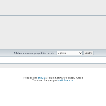
Afficher les messages publiés depuis :
Propulsé par
phpBB
® Forum Software © phpBB Group
Traduit en français par
Maël Soucaze
.