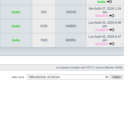
bubu
Ven Août 07, 2026 1:34
bubu
815
140245
am
blink974
Lun Août 03, 2026 6:48
bubu
5795
343850
pm
blink974
Lun Août 03, 2026 6:47
bubu
7603
400091
pm
blink974
Le fuseau horaire est UTC+1 heure [Heure d’été]
Aller vers :