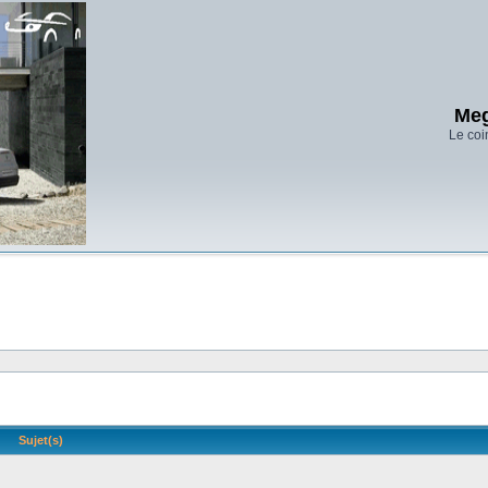
Meg
Le coi
Sujet(s)