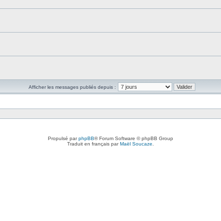
Afficher les messages publiés depuis :
Propulsé par
phpBB
® Forum Software © phpBB Group
Traduit en français par
Maël Soucaze
.