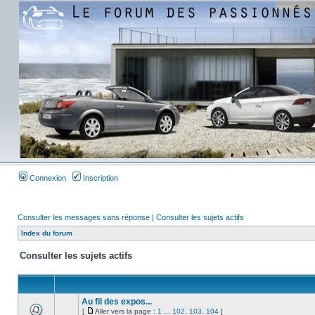
Connexion
Inscription
Consulter les messages sans réponse
|
Consulter les sujets actifs
Index du forum
Consulter les sujets actifs
Au fil des expos...
[
Aller vers la page :
1
...
102
,
103
,
104
]