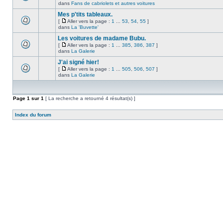
dans
Fans de cabriolets et autres voitures
Mes p'tits tableaux.
[
Aller vers la page :
1
...
53
,
54
,
55
]
dans
La 'Buvette'
Les voitures de madame Bubu.
[
Aller vers la page :
1
...
385
,
386
,
387
]
dans
La Galerie
J'ai signé hier!
[
Aller vers la page :
1
...
505
,
506
,
507
]
dans
La Galerie
Page
1
sur
1
[ La recherche a retourné 4 résultat(s) ]
Index du forum