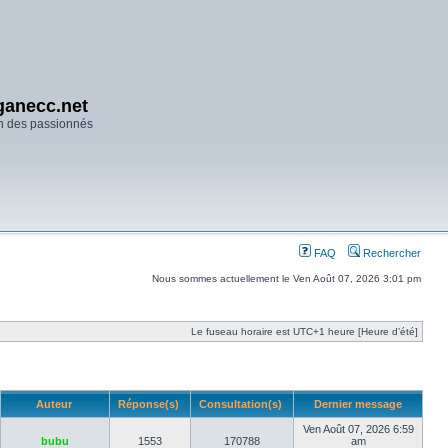
anecc.net
n des passionnés
FAQ
Rechercher
Nous sommes actuellement le Ven Août 07, 2026 3:01 pm
Le fuseau horaire est UTC+1 heure [Heure d’été]
Auteur
Réponse(s)
Consultation(s)
Dernier message
Ven Août 07, 2026 6:59
bubu
1553
170788
am