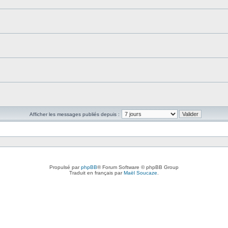
Afficher les messages publiés depuis :
Propulsé par
phpBB
® Forum Software © phpBB Group
Traduit en français par
Maël Soucaze
.