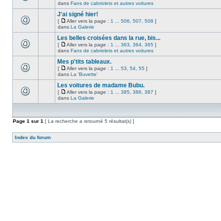
dans
Fans de cabriolets et autres voitures
J'ai signé hier!
[
Aller vers la page :
1
...
506
,
507
,
508
]
dans
La Galerie
Les belles croisées dans la rue, bis...
[
Aller vers la page :
1
...
363
,
364
,
365
]
dans
Fans de cabriolets et autres voitures
Mes p'tits tableaux.
[
Aller vers la page :
1
...
53
,
54
,
55
]
dans
La 'Buvette'
Les voitures de madame Bubu.
[
Aller vers la page :
1
...
385
,
386
,
387
]
dans
La Galerie
Page
1
sur
1
[ La recherche a retourné 5 résultat(s) ]
Index du forum