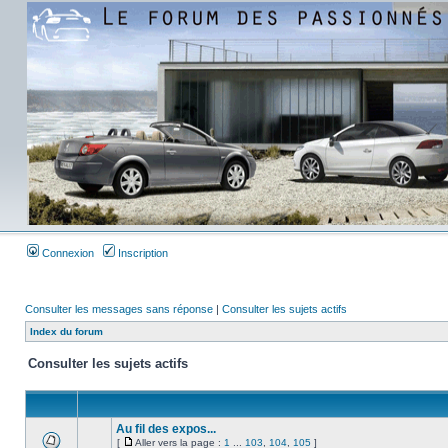
Connexion
Inscription
Consulter les messages sans réponse
|
Consulter les sujets actifs
Index du forum
Consulter les sujets actifs
Au fil des expos...
[
Aller vers la page :
1
...
103
,
104
,
105
]