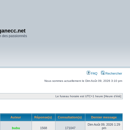
anecc.net
n des passionnés
FAQ
Rechercher
Nous sommes actuellement le Dim Août 09, 2026 3:10 pm
Le fuseau horaire est UTC+1 heure [Heure d’été]
Auteur
Réponse(s)
Consultation(s)
Dernier message
Dim Août 09, 2026 1:29
bubu
1568
171047
pm