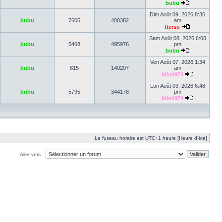
bubu
Dim Août 09, 2026 8:36
bubu
7605
400382
am
ttersu
Sam Août 08, 2026 6:08
bubu
5468
495976
pm
bubu
Ven Août 07, 2026 1:34
bubu
815
140297
am
blink974
Lun Août 03, 2026 6:48
bubu
5795
344178
pm
blink974
Le fuseau horaire est UTC+1 heure [Heure d’été]
Aller vers :