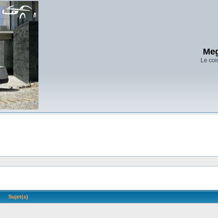
Meg
Le coi
Sujet(s)