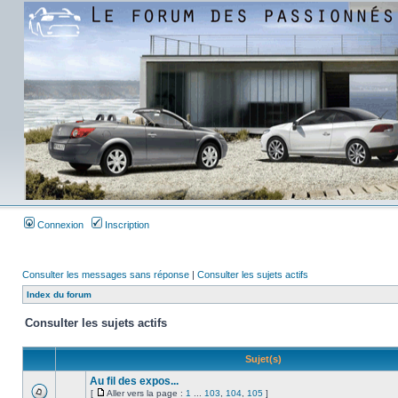
Connexion
Inscription
Consulter les messages sans réponse
|
Consulter les sujets actifs
Index du forum
Consulter les sujets actifs
Sujet(s)
Au fil des expos...
[
Aller vers la page :
1
...
103
,
104
,
105
]