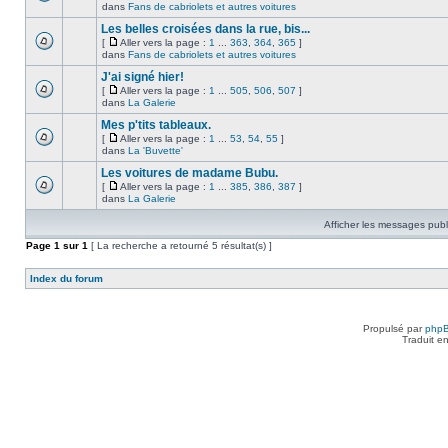
dans
Fans de cabriolets et autres voitures
Les belles croisées dans la rue, bis...
[
Aller vers la page :
1
...
363
,
364
,
365
]
dans
Fans de cabriolets et autres voitures
J'ai signé hier!
[
Aller vers la page :
1
...
505
,
506
,
507
]
dans
La Galerie
Mes p'tits tableaux.
[
Aller vers la page :
1
...
53
,
54
,
55
]
dans
La 'Buvette'
Les voitures de madame Bubu.
[
Aller vers la page :
1
...
385
,
386
,
387
]
dans
La Galerie
Afficher les messages publ
Page
1
sur
1
[ La recherche a retourné 5 résultat(s) ]
Index du forum
Propulsé par
php
Traduit e