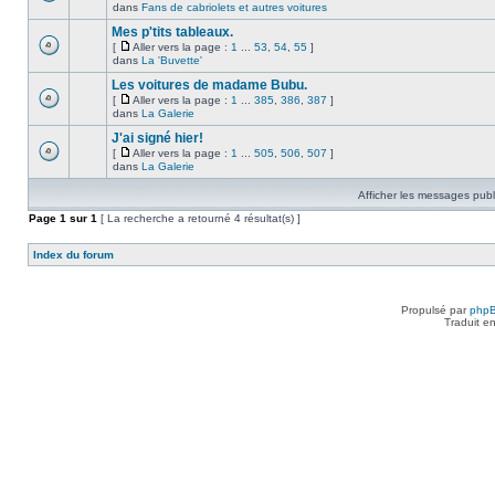
dans
Fans de cabriolets et autres voitures
Mes p'tits tableaux.
[
Aller vers la page :
1
...
53
,
54
,
55
]
dans
La 'Buvette'
Les voitures de madame Bubu.
[
Aller vers la page :
1
...
385
,
386
,
387
]
dans
La Galerie
J'ai signé hier!
[
Aller vers la page :
1
...
505
,
506
,
507
]
dans
La Galerie
Afficher les messages publ
Page
1
sur
1
[ La recherche a retourné 4 résultat(s) ]
Index du forum
Propulsé par
php
Traduit e