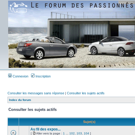
Connexion
Inscription
Consulter les messages sans réponse
|
Consulter les sujets actifs
Index du forum
Consulter les sujets actifs
Sujet(s)
Au fil des expos...
[
Aller vers la page :
1
...
102
,
103
,
104
]