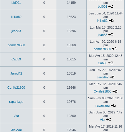
bbl001
0
14159
pm
bbl001
Jeu Juin 04, 2020 11:44
NiKo82
0
13623
am
NiKo82
Lun Mai 18, 2020 2:15
jean83
0
13396
pm
jean83
Lun Avr 20, 2020 6:18
bandit78500
0
13368
pm
bandit78500
Mer Avr 15, 2020 12:43
Cab59
0
13015
am
Cab59
Jeu Fév 27, 2020 5:02
Jarod42
0
13819
pm
Jarod42
Mer Fév 12, 2020 6:46
Cyrille21800
0
13646
pm
Cyrille21800
Sam Fév 08, 2020 12:38
rapaniagu
0
12676
am
rapaniagu
Sam Juin 08, 2019 7:42
Vist
0
12860
am
Vist
Mer Avr 17, 2019 11:16
Alexval
0
12946
am