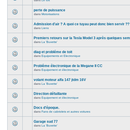
dans
Le toit
perte de puissance
dans
Motorisations
Admission d'air ? A quoi ce tuyau peut donc bien servir ??
dans
Liens
Premiers retours sur la Tesla Model 3 après quelques se
dans
La 'Buvette'
diag et probléme de toit
dans
Equipements et Electronique
Problème électronique de la Megane II CC
dans
Equipement et électronique
volant moteur alfa 147 jtdm 16V
dans
La 'Buvette'
Direction défaillante
dans
Equipement et électronique
Docs d'époque.
dans
Fans de cabriolets et autres voitures
Garage sud 77
dans
La 'Buvette'