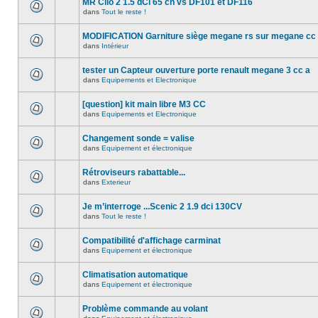
MR Clio 2 1.5 dCi 65 ch vs DF101 et DF116
dans
Tout le reste !
MODIFICATION Garniture siège megane rs sur megane cc
dans
Intérieur
tester un Capteur ouverture porte renault megane 3 cc a
dans
Equipements et Electronique
[question] kit main libre M3 CC
dans
Equipements et Electronique
Changement sonde = valise
dans
Equipement et électronique
Rétroviseurs rabattable...
dans
Exterieur
Je m’interroge ...Scenic 2 1.9 dci 130CV
dans
Tout le reste !
Compatibilité d'affichage carminat
dans
Equipement et électronique
Climatisation automatique
dans
Equipement et électronique
Problème commande au volant