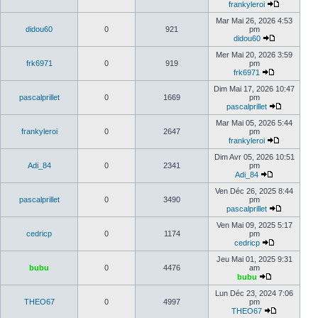
frankyleroi
Mar Mai 26, 2026 4:53
didou60
0
921
pm
didou60
Mer Mai 20, 2026 3:59
frk6971
0
919
pm
frk6971
Dim Mai 17, 2026 10:47
pascalprillet
0
1669
pm
pascalprillet
Mar Mai 05, 2026 5:44
frankyleroi
0
2647
pm
frankyleroi
Dim Avr 05, 2026 10:51
Adi_84
0
2341
pm
Adi_84
Ven Déc 26, 2025 8:44
pascalprillet
0
3490
pm
pascalprillet
Ven Mai 09, 2025 5:17
cedricp
0
1174
pm
cedricp
Jeu Mai 01, 2025 9:31
bubu
0
4476
am
bubu
Lun Déc 23, 2024 7:06
THEO67
0
4997
pm
THEO67