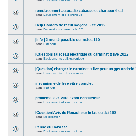
dans
Equipement et électronique
remplacement autoradio cabasse et chargeur 6 cd
dans
Equipement et électronique
Help Camera de recul megane 3 cc 2015
dans
Discussions autour de la CC
[info ] 2 monté possible sur m3cc 160
dans
Exterieur
[Question] faisceau electrique du carminat tt live 2012
dans
Equipements et Electronique
[Question] changer le carminat tt live pour un gps android 
dans
Equipements et Electronique
mecanisme de leve vitre complet
dans
Intérieur
probleme leve vitre avant conducteur
dans
Equipement et électronique
[Question]Avis de Renault sur le fap du dci 160
dans
Motorisation
Panne du Cabasse
dans
Equipement et électronique