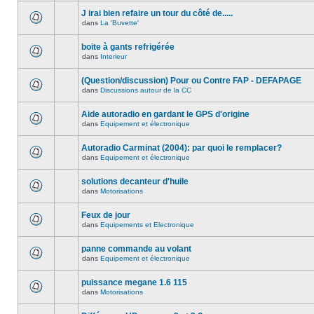
J irai bien refaire un tour du côté de.....
dans
La 'Buvette'
boite à gants refrigérée
dans
Interieur
(Question/discussion) Pour ou Contre FAP - DEFAPAGE
dans
Discussions autour de la CC
Aide autoradio en gardant le GPS d'origine
dans
Equipement et électronique
Autoradio Carminat (2004): par quoi le remplacer?
dans
Equipement et électronique
solutions decanteur d'huile
dans
Motorisations
Feux de jour
dans
Equipements et Electronique
panne commande au volant
dans
Equipement et électronique
puissance megane 1.6 115
dans
Motorisations