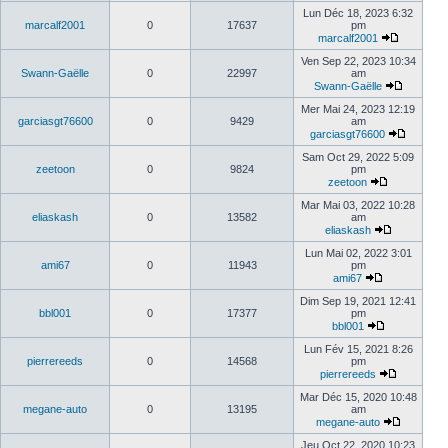
Lun Déc 18, 2023 6:32
marcalf2001
0
17637
pm
marcalf2001
Ven Sep 22, 2023 10:34
Swann-Gaëlle
0
22997
am
Swann-Gaëlle
Mer Mai 24, 2023 12:19
garciasgt76600
0
9429
am
garciasgt76600
Sam Oct 29, 2022 5:09
zeetoon
0
9824
pm
zeetoon
Mar Mai 03, 2022 10:28
eliaskash
0
13582
am
eliaskash
Lun Mai 02, 2022 3:01
ami67
0
11943
pm
ami67
Dim Sep 19, 2021 12:41
bbl001
0
17377
pm
bbl001
Lun Fév 15, 2021 8:26
pierrereeds
0
14568
pm
pierrereeds
Mar Déc 15, 2020 10:48
megane-auto
0
13195
am
megane-auto
Jeu Oct 22, 2020 10:23