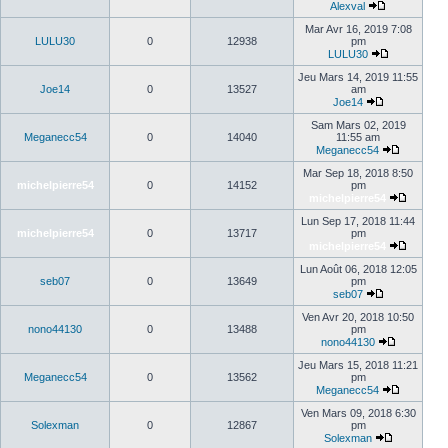
Alexval
Mar Avr 16, 2019 7:08
LULU30
0
12938
pm
LULU30
Jeu Mars 14, 2019 11:55
Joe14
0
13527
am
Joe14
Sam Mars 02, 2019
Meganecc54
0
14040
11:55 am
Meganecc54
Mar Sep 18, 2018 8:50
michelpierre54
0
14152
pm
michelpierre54
Lun Sep 17, 2018 11:44
michelpierre54
0
13717
pm
michelpierre54
Lun Août 06, 2018 12:05
seb07
0
13649
pm
seb07
Ven Avr 20, 2018 10:50
nono44130
0
13488
pm
nono44130
Jeu Mars 15, 2018 11:21
Meganecc54
0
13562
pm
Meganecc54
Ven Mars 09, 2018 6:30
Solexman
0
12867
pm
Solexman