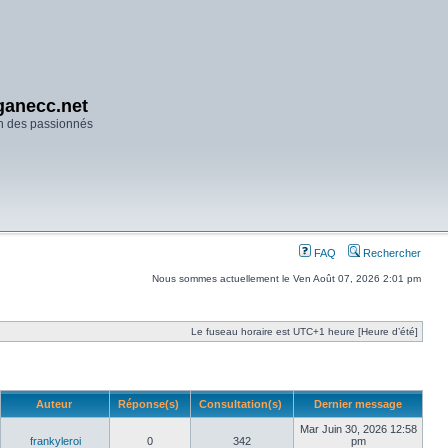
anecc.net
n des passionnés
FAQ
Rechercher
Nous sommes actuellement le Ven Août 07, 2026 2:01 pm
Le fuseau horaire est UTC+1 heure [Heure d’été]
Auteur
Réponse(s)
Consultation(s)
Dernier message
Mar Juin 30, 2026 12:58
frankyleroi
0
342
pm