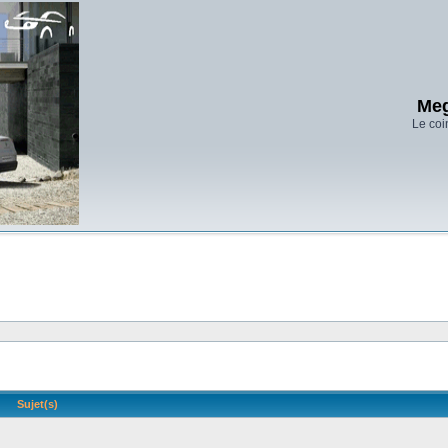
Meg
Le coi
Sujet(s)