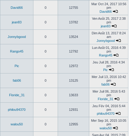
Mar Oct 24, 2017 10:56
David66
0
12755
pm
David66
Ven Août 25, 2017 2:38
jean83
0
13782
pm
jean83
Dim Août 13, 2017 8:24
Jonnybgood
0
13524
am
Jonnybgood
Lun Août 01, 2016 4:39
Rango45
0
12792
pm
Rango45
Jeu Juil 28, 2016 4:34
Pic
0
12972
pm
Pic
Mer Juil 13, 2016 10:42
fab06
0
13125
pm
fab06
Mer Juil 06, 2016 5:43
Floride_31
0
13633
pm
Floride_31
Jeu Fév 04, 2016 5:44
philou94370
0
12931
pm
philou94370
Mer Sep 16, 2015 10:05
walou50
0
12955
pm
walou50
Sam Avr 04, 2015 7:09