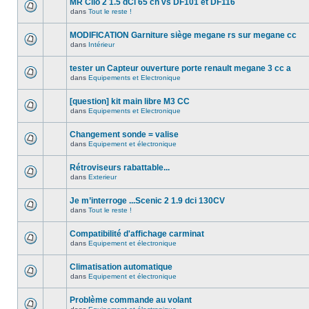
MR Clio 2 1.5 dCi 65 ch vs DF101 et DF116
dans
Tout le reste !
MODIFICATION Garniture siège megane rs sur megane cc
dans
Intérieur
tester un Capteur ouverture porte renault megane 3 cc a
dans
Equipements et Electronique
[question] kit main libre M3 CC
dans
Equipements et Electronique
Changement sonde = valise
dans
Equipement et électronique
Rétroviseurs rabattable...
dans
Exterieur
Je m’interroge ...Scenic 2 1.9 dci 130CV
dans
Tout le reste !
Compatibilité d'affichage carminat
dans
Equipement et électronique
Climatisation automatique
dans
Equipement et électronique
Problème commande au volant