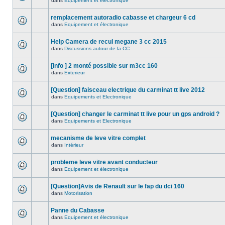
dans
Equipement et électronique
remplacement autoradio cabasse et chargeur 6 cd
dans
Equipement et électronique
Help Camera de recul megane 3 cc 2015
dans
Discussions autour de la CC
[info ] 2 monté possible sur m3cc 160
dans
Exterieur
[Question] faisceau electrique du carminat tt live 2012
dans
Equipements et Electronique
[Question] changer le carminat tt live pour un gps android ?
dans
Equipements et Electronique
mecanisme de leve vitre complet
dans
Intérieur
probleme leve vitre avant conducteur
dans
Equipement et électronique
[Question]Avis de Renault sur le fap du dci 160
dans
Motorisation
Panne du Cabasse
dans
Equipement et électronique