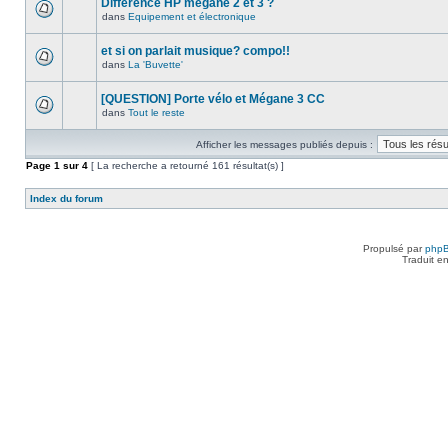
Différence HP megane 2 et 3 ?
dans
Equipement et électronique
et si on parlait musique? compo!!
dans
La 'Buvette'
[QUESTION] Porte vélo et Mégane 3 CC
dans
Tout le reste
Afficher les messages publiés depuis :
Page
1
sur
4
[ La recherche a retourné 161 résultat(s) ]
Index du forum
Propulsé par
php
Traduit e