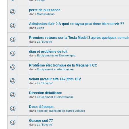
dans
Le toit
perte de puissance
dans
Motorisations
Admission d'air ? A quoi ce tuyau peut donc bien servir ??
dans
Liens
Premiers retours sur la Tesla Model 3 après quelques semai
dans
La 'Buvette'
diag et probléme de toit
dans
Equipements et Electronique
Problème électronique de la Megane II CC
dans
Equipement et électronique
volant moteur alfa 147 jtdm 16V
dans
La 'Buvette'
Direction défaillante
dans
Equipement et électronique
Docs d'époque.
dans
Fans de cabriolets et autres voitures
Garage sud 77
dans
La 'Buvette'