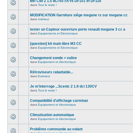
MR Clio 2 1.5 dCi 65 ch vs DF101 et DF116
dans
Tout le reste !
MODIFICATION Garniture siège megane rs sur megane cc
dans
Intérieur
tester un Capteur ouverture porte renault megane 3 cc a
dans
Equipements et Electronique
[question] kit main libre M3 CC
dans
Equipements et Electronique
Changement sonde = valise
dans
Equipement et électronique
Rétroviseurs rabattable...
dans
Exterieur
Je m’interroge ...Scenic 2 1.9 dci 130CV
dans
Tout le reste !
Compatibilité d'affichage carminat
dans
Equipement et électronique
Climatisation automatique
dans
Equipement et électronique
Problème commande au volant