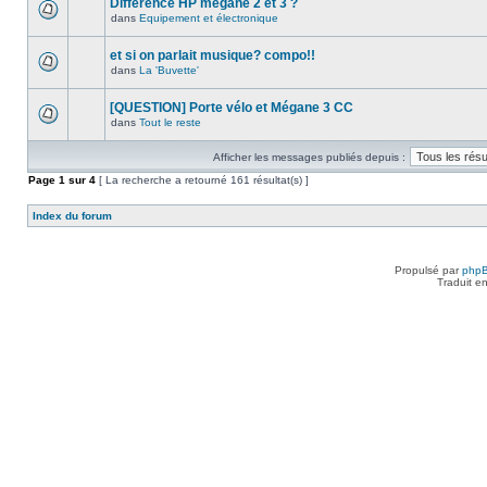
Différence HP megane 2 et 3 ?
dans
Equipement et électronique
et si on parlait musique? compo!!
dans
La 'Buvette'
[QUESTION] Porte vélo et Mégane 3 CC
dans
Tout le reste
Afficher les messages publiés depuis :
Page
1
sur
4
[ La recherche a retourné 161 résultat(s) ]
Index du forum
Propulsé par
php
Traduit e