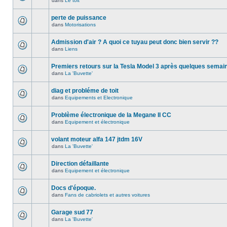
dans
Le toit
perte de puissance
dans
Motorisations
Admission d'air ? A quoi ce tuyau peut donc bien servir ??
dans
Liens
Premiers retours sur la Tesla Model 3 après quelques semai
dans
La 'Buvette'
diag et probléme de toit
dans
Equipements et Electronique
Problème électronique de la Megane II CC
dans
Equipement et électronique
volant moteur alfa 147 jtdm 16V
dans
La 'Buvette'
Direction défaillante
dans
Equipement et électronique
Docs d'époque.
dans
Fans de cabriolets et autres voitures
Garage sud 77
dans
La 'Buvette'