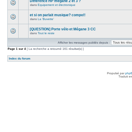
Différence HP megane 2 et 3 ?
dans
Equipement et électronique
et si on parlait musique? compo!!
dans
La 'Buvette'
[QUESTION] Porte vélo et Mégane 3 CC
dans
Tout le reste
Afficher les messages publiés depuis :
Page
1
sur
4
[ La recherche a retourné 161 résultat(s) ]
Index du forum
Propulsé par
php
Traduit e