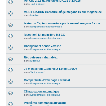
MR Clio 2 1.5 dCi 65 ch vs DF101 et DF116
dans
Tout le reste !
MODIFICATION Garniture siège megane rs sur megane cc
dans
Intérieur
tester un Capteur ouverture porte renault megane 3 cc a
dans
Equipements et Electronique
[question] kit main libre M3 CC
dans
Equipements et Electronique
Changement sonde = valise
dans
Equipement et électronique
Rétroviseurs rabattable...
dans
Exterieur
Je m’interroge ...Scenic 2 1.9 dci 130CV
dans
Tout le reste !
Compatibilité d'affichage carminat
dans
Equipement et électronique
Climatisation automatique
dans
Equipement et électronique
Problème commande au volant