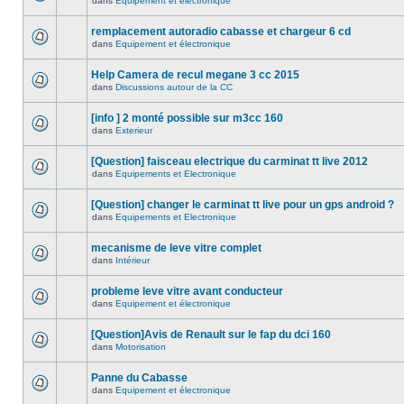
dans
Equipement et électronique
remplacement autoradio cabasse et chargeur 6 cd
dans
Equipement et électronique
Help Camera de recul megane 3 cc 2015
dans
Discussions autour de la CC
[info ] 2 monté possible sur m3cc 160
dans
Exterieur
[Question] faisceau electrique du carminat tt live 2012
dans
Equipements et Electronique
[Question] changer le carminat tt live pour un gps android ?
dans
Equipements et Electronique
mecanisme de leve vitre complet
dans
Intérieur
probleme leve vitre avant conducteur
dans
Equipement et électronique
[Question]Avis de Renault sur le fap du dci 160
dans
Motorisation
Panne du Cabasse
dans
Equipement et électronique