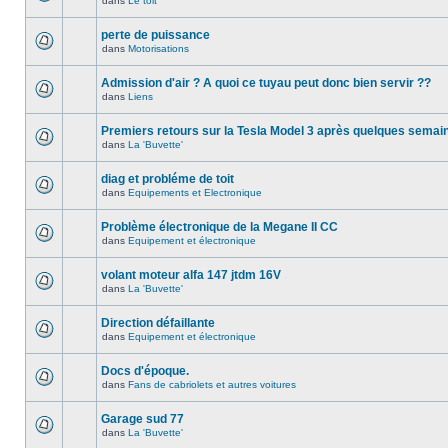
dans
Le toit
perte de puissance
dans
Motorisations
Admission d'air ? A quoi ce tuyau peut donc bien servir ??
dans
Liens
Premiers retours sur la Tesla Model 3 après quelques semai
dans
La 'Buvette'
diag et probléme de toit
dans
Equipements et Electronique
Problème électronique de la Megane II CC
dans
Equipement et électronique
volant moteur alfa 147 jtdm 16V
dans
La 'Buvette'
Direction défaillante
dans
Equipement et électronique
Docs d'époque.
dans
Fans de cabriolets et autres voitures
Garage sud 77
dans
La 'Buvette'