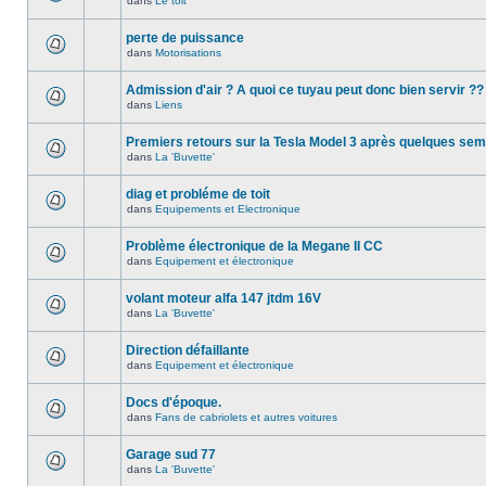
dans
Le toit
perte de puissance
dans
Motorisations
Admission d'air ? A quoi ce tuyau peut donc bien servir ??
dans
Liens
Premiers retours sur la Tesla Model 3 après quelques se
dans
La 'Buvette'
diag et probléme de toit
dans
Equipements et Electronique
Problème électronique de la Megane II CC
dans
Equipement et électronique
volant moteur alfa 147 jtdm 16V
dans
La 'Buvette'
Direction défaillante
dans
Equipement et électronique
Docs d'époque.
dans
Fans de cabriolets et autres voitures
Garage sud 77
dans
La 'Buvette'