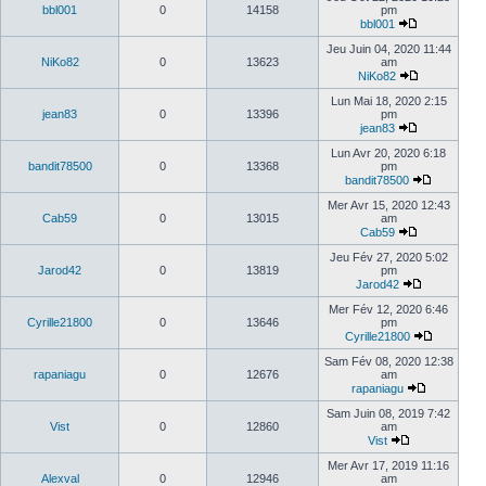
bbl001
0
14158
pm
bbl001
Jeu Juin 04, 2020 11:44
NiKo82
0
13623
am
NiKo82
Lun Mai 18, 2020 2:15
jean83
0
13396
pm
jean83
Lun Avr 20, 2020 6:18
bandit78500
0
13368
pm
bandit78500
Mer Avr 15, 2020 12:43
Cab59
0
13015
am
Cab59
Jeu Fév 27, 2020 5:02
Jarod42
0
13819
pm
Jarod42
Mer Fév 12, 2020 6:46
Cyrille21800
0
13646
pm
Cyrille21800
Sam Fév 08, 2020 12:38
rapaniagu
0
12676
am
rapaniagu
Sam Juin 08, 2019 7:42
Vist
0
12860
am
Vist
Mer Avr 17, 2019 11:16
Alexval
0
12946
am