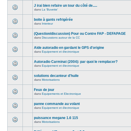
J irai bien refaire un tour du côté de.....
dans
La 'Buvette'
boite à gants refrigérée
dans
Interieur
(Question/discussion) Pour ou Contre FAP - DEFAPAGE
dans
Discussions autour de la CC
Aide autoradio en gardant le GPS d'origine
dans
Equipement et électronique
Autoradio Carminat (2004): par quoi le remplacer?
dans
Equipement et électronique
solutions decanteur d'huile
dans
Motorisations
Feux de jour
dans
Equipements et Electronique
panne commande au volant
dans
Equipement et électronique
puissance megane 1.6 115
dans
Motorisations