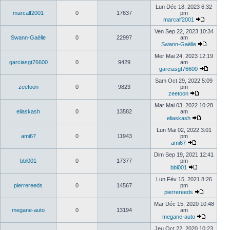
Lun Déc 18, 2023 6:32
marcalf2001
0
17637
pm
marcalf2001
Ven Sep 22, 2023 10:34
Swann-Gaëlle
0
22997
am
Swann-Gaëlle
Mer Mai 24, 2023 12:19
garciasgt76600
0
9429
am
garciasgt76600
Sam Oct 29, 2022 5:09
zeetoon
0
9823
pm
zeetoon
Mar Mai 03, 2022 10:28
eliaskash
0
13582
am
eliaskash
Lun Mai 02, 2022 3:01
ami67
0
11943
pm
ami67
Dim Sep 19, 2021 12:41
bbl001
0
17377
pm
bbl001
Lun Fév 15, 2021 8:26
pierrereeds
0
14567
pm
pierrereeds
Mar Déc 15, 2020 10:48
megane-auto
0
13194
am
megane-auto
Jeu Oct 22, 2020 10:23