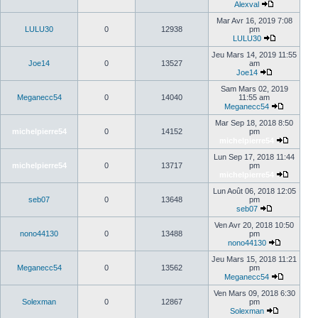
Alexval
Mar Avr 16, 2019 7:08
LULU30
0
12938
pm
LULU30
Jeu Mars 14, 2019 11:55
Joe14
0
13527
am
Joe14
Sam Mars 02, 2019
Meganecc54
0
14040
11:55 am
Meganecc54
Mar Sep 18, 2018 8:50
michelpierre54
0
14152
pm
michelpierre54
Lun Sep 17, 2018 11:44
michelpierre54
0
13717
pm
michelpierre54
Lun Août 06, 2018 12:05
seb07
0
13648
pm
seb07
Ven Avr 20, 2018 10:50
nono44130
0
13488
pm
nono44130
Jeu Mars 15, 2018 11:21
Meganecc54
0
13562
pm
Meganecc54
Ven Mars 09, 2018 6:30
Solexman
0
12867
pm
Solexman