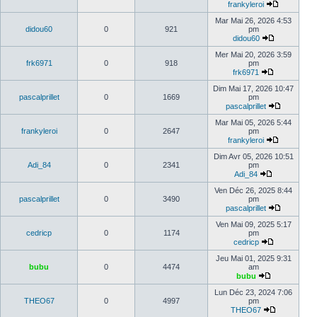
frankyleroi
Mar Mai 26, 2026 4:53
didou60
0
921
pm
didou60
Mer Mai 20, 2026 3:59
frk6971
0
918
pm
frk6971
Dim Mai 17, 2026 10:47
pascalprillet
0
1669
pm
pascalprillet
Mar Mai 05, 2026 5:44
frankyleroi
0
2647
pm
frankyleroi
Dim Avr 05, 2026 10:51
Adi_84
0
2341
pm
Adi_84
Ven Déc 26, 2025 8:44
pascalprillet
0
3490
pm
pascalprillet
Ven Mai 09, 2025 5:17
cedricp
0
1174
pm
cedricp
Jeu Mai 01, 2025 9:31
bubu
0
4474
am
bubu
Lun Déc 23, 2024 7:06
THEO67
0
4997
pm
THEO67