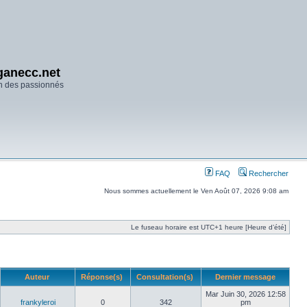
anecc.net
n des passionnés
FAQ
Rechercher
Nous sommes actuellement le Ven Août 07, 2026 9:08 am
Le fuseau horaire est UTC+1 heure [Heure d’été]
Auteur
Réponse(s)
Consultation(s)
Dernier message
Mar Juin 30, 2026 12:58
frankyleroi
0
342
pm