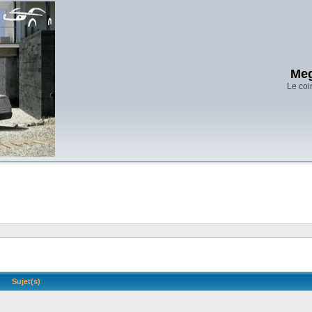
Meg
Le coi
Sujet(s)