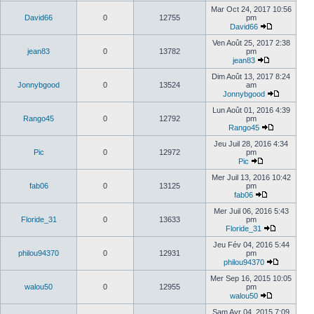
Mar Oct 24, 2017 10:56
David66
0
12755
pm
David66
Ven Août 25, 2017 2:38
jean83
0
13782
pm
jean83
Dim Août 13, 2017 8:24
Jonnybgood
0
13524
am
Jonnybgood
Lun Août 01, 2016 4:39
Rango45
0
12792
pm
Rango45
Jeu Juil 28, 2016 4:34
Pic
0
12972
pm
Pic
Mer Juil 13, 2016 10:42
fab06
0
13125
pm
fab06
Mer Juil 06, 2016 5:43
Floride_31
0
13633
pm
Floride_31
Jeu Fév 04, 2016 5:44
philou94370
0
12931
pm
philou94370
Mer Sep 16, 2015 10:05
walou50
0
12955
pm
walou50
Sam Avr 04, 2015 7:09