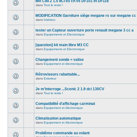
MR Clio 2 1.5 dCi 65 ch vs DF101 et DF116
dans
Tout le reste !
MODIFICATION Garniture siège megane rs sur megane cc
dans
Intérieur
tester un Capteur ouverture porte renault megane 3 cc a
dans
Equipements et Electronique
[question] kit main libre M3 CC
dans
Equipements et Electronique
Changement sonde = valise
dans
Equipement et électronique
Rétroviseurs rabattable...
dans
Exterieur
Je m’interroge ...Scenic 2 1.9 dci 130CV
dans
Tout le reste !
Compatibilité d'affichage carminat
dans
Equipement et électronique
Climatisation automatique
dans
Equipement et électronique
Problème commande au volant