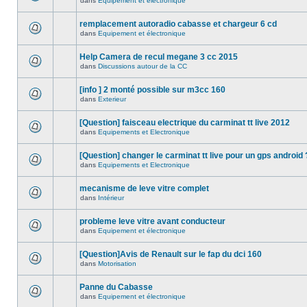
dans
Equipement et électronique
remplacement autoradio cabasse et chargeur 6 cd
dans
Equipement et électronique
Help Camera de recul megane 3 cc 2015
dans
Discussions autour de la CC
[info ] 2 monté possible sur m3cc 160
dans
Exterieur
[Question] faisceau electrique du carminat tt live 2012
dans
Equipements et Electronique
[Question] changer le carminat tt live pour un gps android 
dans
Equipements et Electronique
mecanisme de leve vitre complet
dans
Intérieur
probleme leve vitre avant conducteur
dans
Equipement et électronique
[Question]Avis de Renault sur le fap du dci 160
dans
Motorisation
Panne du Cabasse
dans
Equipement et électronique