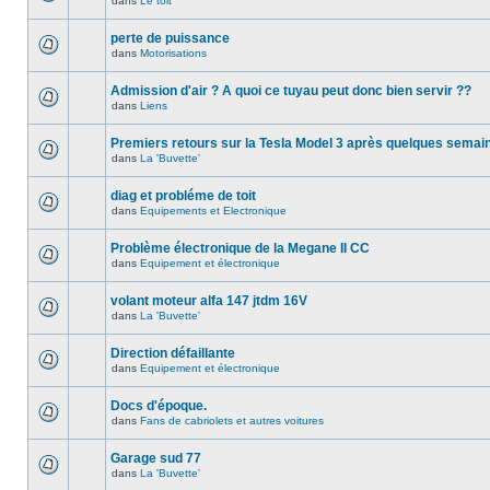
dans
Le toit
perte de puissance
dans
Motorisations
Admission d'air ? A quoi ce tuyau peut donc bien servir ??
dans
Liens
Premiers retours sur la Tesla Model 3 après quelques semai
dans
La 'Buvette'
diag et probléme de toit
dans
Equipements et Electronique
Problème électronique de la Megane II CC
dans
Equipement et électronique
volant moteur alfa 147 jtdm 16V
dans
La 'Buvette'
Direction défaillante
dans
Equipement et électronique
Docs d'époque.
dans
Fans de cabriolets et autres voitures
Garage sud 77
dans
La 'Buvette'