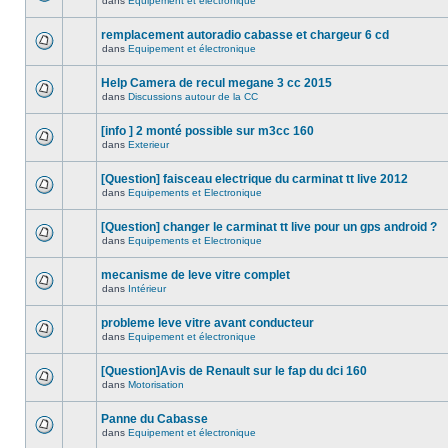
dans
Equipement et électronique
remplacement autoradio cabasse et chargeur 6 cd
dans
Equipement et électronique
Help Camera de recul megane 3 cc 2015
dans
Discussions autour de la CC
[info ] 2 monté possible sur m3cc 160
dans
Exterieur
[Question] faisceau electrique du carminat tt live 2012
dans
Equipements et Electronique
[Question] changer le carminat tt live pour un gps android ?
dans
Equipements et Electronique
mecanisme de leve vitre complet
dans
Intérieur
probleme leve vitre avant conducteur
dans
Equipement et électronique
[Question]Avis de Renault sur le fap du dci 160
dans
Motorisation
Panne du Cabasse
dans
Equipement et électronique