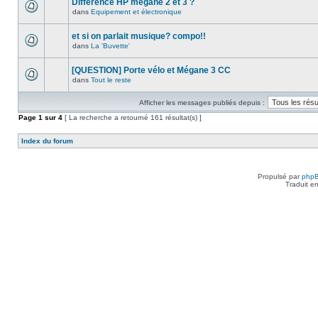
Différence HP megane 2 et 3 ?
dans
Equipement et électronique
et si on parlait musique? compo!!
dans
La 'Buvette'
[QUESTION] Porte vélo et Mégane 3 CC
dans
Tout le reste
Afficher les messages publiés depuis :
Page
1
sur
4
[ La recherche a retourné 161 résultat(s) ]
Index du forum
Propulsé par
php
Traduit e