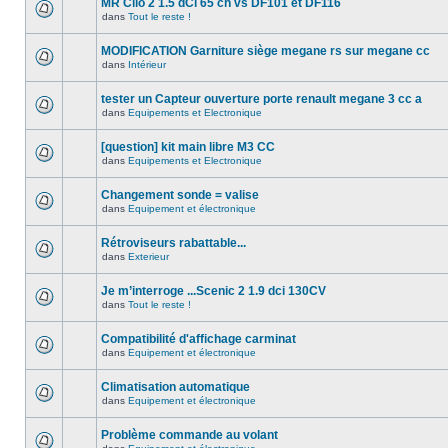
MR Clio 2 1.5 dCi 65 ch vs DF101 et DF116
dans
Tout le reste !
MODIFICATION Garniture siège megane rs sur megane cc
dans
Intérieur
tester un Capteur ouverture porte renault megane 3 cc a
dans
Equipements et Electronique
[question] kit main libre M3 CC
dans
Equipements et Electronique
Changement sonde = valise
dans
Equipement et électronique
Rétroviseurs rabattable...
dans
Exterieur
Je m’interroge ...Scenic 2 1.9 dci 130CV
dans
Tout le reste !
Compatibilité d'affichage carminat
dans
Equipement et électronique
Climatisation automatique
dans
Equipement et électronique
Problème commande au volant