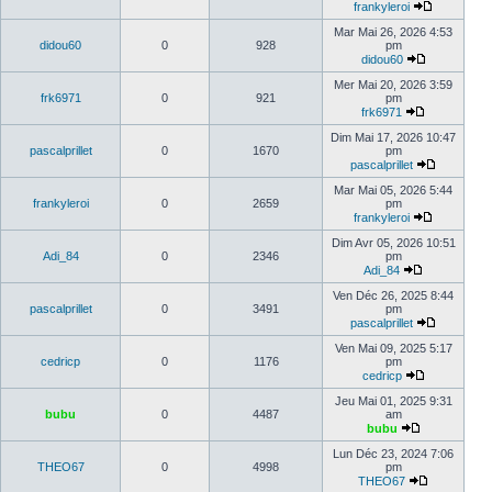
frankyleroi
Mar Mai 26, 2026 4:53
didou60
0
928
pm
didou60
Mer Mai 20, 2026 3:59
frk6971
0
921
pm
frk6971
Dim Mai 17, 2026 10:47
pascalprillet
0
1670
pm
pascalprillet
Mar Mai 05, 2026 5:44
frankyleroi
0
2659
pm
frankyleroi
Dim Avr 05, 2026 10:51
Adi_84
0
2346
pm
Adi_84
Ven Déc 26, 2025 8:44
pascalprillet
0
3491
pm
pascalprillet
Ven Mai 09, 2025 5:17
cedricp
0
1176
pm
cedricp
Jeu Mai 01, 2025 9:31
bubu
0
4487
am
bubu
Lun Déc 23, 2024 7:06
THEO67
0
4998
pm
THEO67