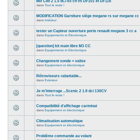
MR Clio 2 1.5 dCi 65 ch vs DF101 et DF116
dans
Tout le reste !
MODIFICATION Garniture siège megane rs sur megane cc
dans
Intérieur
tester un Capteur ouverture porte renault megane 3 cc a
dans
Equipements et Electronique
[question] kit main libre M3 CC
dans
Equipements et Electronique
Changement sonde = valise
dans
Equipement et électronique
Rétroviseurs rabattable...
dans
Exterieur
Je m’interroge ...Scenic 2 1.9 dci 130CV
dans
Tout le reste !
Compatibilité d'affichage carminat
dans
Equipement et électronique
Climatisation automatique
dans
Equipement et électronique
Problème commande au volant