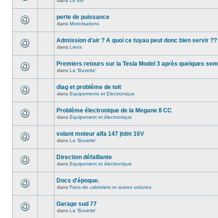
dans
Le toit
perte de puissance
dans
Motorisations
Admission d'air ? A quoi ce tuyau peut donc bien servir ??
dans
Liens
Premiers retours sur la Tesla Model 3 après quelques se
dans
La 'Buvette'
diag et probléme de toit
dans
Equipements et Electronique
Problème électronique de la Megane II CC
dans
Equipement et électronique
volant moteur alfa 147 jtdm 16V
dans
La 'Buvette'
Direction défaillante
dans
Equipement et électronique
Docs d'époque.
dans
Fans de cabriolets et autres voitures
Garage sud 77
dans
La 'Buvette'