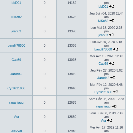
bbl001
0
14162
pm
bbl001
Jeu Juin 04, 2020 11:44
NiKo82
0
13623
am
NiKo82
Lun Mai 18, 2020 2:15
jean83
0
13396
pm
jean83
Lun Avr 20, 2020 6:18
bandit78500
0
13368
pm
bandit78500
Mer Avr 15, 2020 12:43
Cab59
0
13015
am
Cab59
Jeu Fév 27, 2020 5:02
Jarod42
0
13819
pm
Jarod42
Mer Fév 12, 2020 6:46
Cyrille21800
0
13648
pm
Cyrille21800
Sam Fév 08, 2020 12:38
rapaniagu
0
12676
am
rapaniagu
Sam Juin 08, 2019 7:42
Vist
0
12860
am
Vist
Mer Avr 17, 2019 11:16
Alexval
0
12946
am