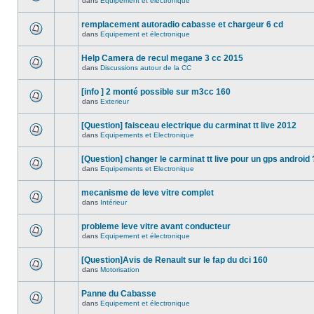
dans
Equipement et électronique
remplacement autoradio cabasse et chargeur 6 cd
dans
Equipement et électronique
Help Camera de recul megane 3 cc 2015
dans
Discussions autour de la CC
[info ] 2 monté possible sur m3cc 160
dans
Exterieur
[Question] faisceau electrique du carminat tt live 2012
dans
Equipements et Electronique
[Question] changer le carminat tt live pour un gps android 
dans
Equipements et Electronique
mecanisme de leve vitre complet
dans
Intérieur
probleme leve vitre avant conducteur
dans
Equipement et électronique
[Question]Avis de Renault sur le fap du dci 160
dans
Motorisation
Panne du Cabasse
dans
Equipement et électronique