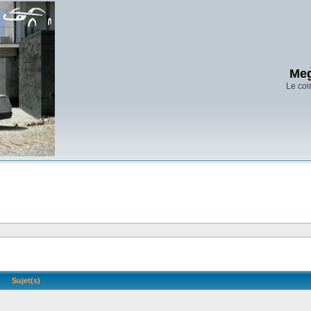
Meg
Le coi
Sujet(s)