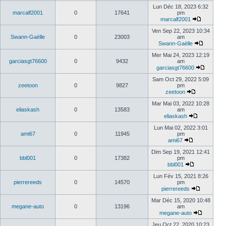
Lun Déc 18, 2023 6:32
marcalf2001
0
17641
pm
marcalf2001
Ven Sep 22, 2023 10:34
Swann-Gaëlle
0
23003
am
Swann-Gaëlle
Mer Mai 24, 2023 12:19
garciasgt76600
0
9432
am
garciasgt76600
Sam Oct 29, 2022 5:09
zeetoon
0
9827
pm
zeetoon
Mar Mai 03, 2022 10:28
eliaskash
0
13583
am
eliaskash
Lun Mai 02, 2022 3:01
ami67
0
11945
pm
ami67
Dim Sep 19, 2021 12:41
bbl001
0
17382
pm
bbl001
Lun Fév 15, 2021 8:26
pierrereeds
0
14570
pm
pierrereeds
Mar Déc 15, 2020 10:48
megane-auto
0
13196
am
megane-auto
Jeu Oct 22, 2020 10:23