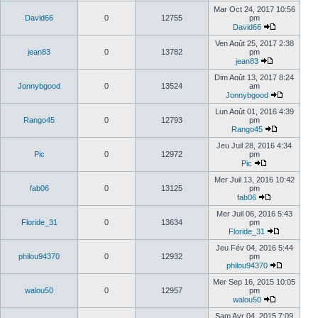
Mar Oct 24, 2017 10:56
David66
0
12755
pm
David66
Ven Août 25, 2017 2:38
jean83
0
13782
pm
jean83
Dim Août 13, 2017 8:24
Jonnybgood
0
13524
am
Jonnybgood
Lun Août 01, 2016 4:39
Rango45
0
12793
pm
Rango45
Jeu Juil 28, 2016 4:34
Pic
0
12972
pm
Pic
Mer Juil 13, 2016 10:42
fab06
0
13125
pm
fab06
Mer Juil 06, 2016 5:43
Floride_31
0
13634
pm
Floride_31
Jeu Fév 04, 2016 5:44
philou94370
0
12932
pm
philou94370
Mer Sep 16, 2015 10:05
walou50
0
12957
pm
walou50
Sam Avr 04, 2015 7:09