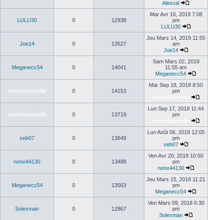
Alexval
Mar Avr 16, 2019 7:08
LULU30
0
12938
pm
LULU30
Jeu Mars 14, 2019 11:55
Joe14
0
13527
am
Joe14
Sam Mars 02, 2019
Meganecc54
0
14041
11:55 am
Meganecc54
Mar Sep 18, 2018 8:50
michelpierre54
0
14153
pm
michelpierre54
Lun Sep 17, 2018 11:44
michelpierre54
0
13719
pm
michelpierre54
Lun Août 06, 2018 12:05
seb07
0
13649
pm
seb07
Ven Avr 20, 2018 10:50
nono44130
0
13488
pm
nono44130
Jeu Mars 15, 2018 11:21
Meganecc54
0
13563
pm
Meganecc54
Ven Mars 09, 2018 6:30
Solexman
0
12867
pm
Solexman