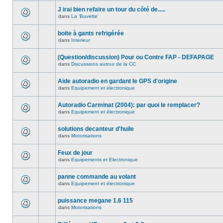
J irai bien refaire un tour du côté de.....
dans
La 'Buvette'
boite à gants refrigérée
dans
Interieur
(Question/discussion) Pour ou Contre FAP - DEFAPAGE
dans
Discussions autour de la CC
Aide autoradio en gardant le GPS d'origine
dans
Equipement et électronique
Autoradio Carminat (2004): par quoi le remplacer?
dans
Equipement et électronique
solutions decanteur d'huile
dans
Motorisations
Feux de jour
dans
Equipements et Electronique
panne commande au volant
dans
Equipement et électronique
puissance megane 1.6 115
dans
Motorisations