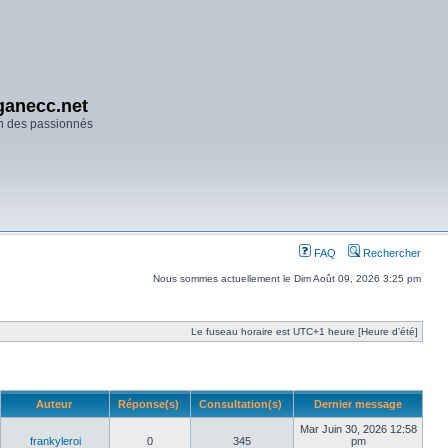
anecc.net
n des passionnés
FAQ
Rechercher
Nous sommes actuellement le Dim Août 09, 2026 3:25 pm
Le fuseau horaire est UTC+1 heure [Heure d’été]
Auteur
Réponse(s)
Consultation(s)
Dernier message
Mar Juin 30, 2026 12:58
frankyleroi
0
345
pm