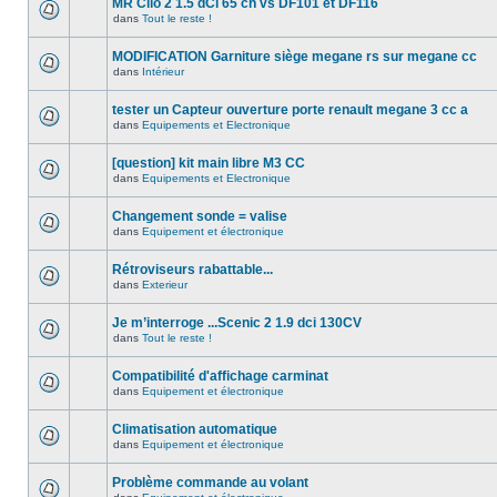
MR Clio 2 1.5 dCi 65 ch vs DF101 et DF116
dans
Tout le reste !
MODIFICATION Garniture siège megane rs sur megane cc
dans
Intérieur
tester un Capteur ouverture porte renault megane 3 cc a
dans
Equipements et Electronique
[question] kit main libre M3 CC
dans
Equipements et Electronique
Changement sonde = valise
dans
Equipement et électronique
Rétroviseurs rabattable...
dans
Exterieur
Je m’interroge ...Scenic 2 1.9 dci 130CV
dans
Tout le reste !
Compatibilité d'affichage carminat
dans
Equipement et électronique
Climatisation automatique
dans
Equipement et électronique
Problème commande au volant