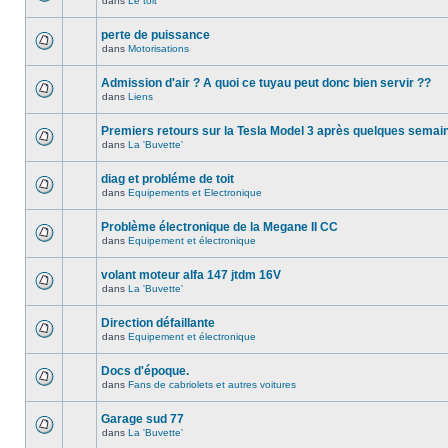
dans
Le toit
perte de puissance
dans
Motorisations
Admission d'air ? A quoi ce tuyau peut donc bien servir ??
dans
Liens
Premiers retours sur la Tesla Model 3 après quelques semai
dans
La 'Buvette'
diag et probléme de toit
dans
Equipements et Electronique
Problème électronique de la Megane II CC
dans
Equipement et électronique
volant moteur alfa 147 jtdm 16V
dans
La 'Buvette'
Direction défaillante
dans
Equipement et électronique
Docs d'époque.
dans
Fans de cabriolets et autres voitures
Garage sud 77
dans
La 'Buvette'