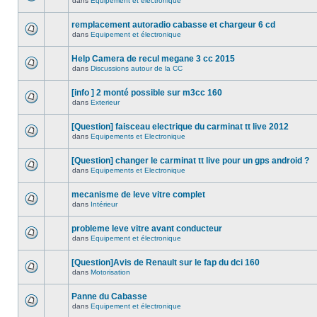
dans
Equipement et électronique
remplacement autoradio cabasse et chargeur 6 cd
dans
Equipement et électronique
Help Camera de recul megane 3 cc 2015
dans
Discussions autour de la CC
[info ] 2 monté possible sur m3cc 160
dans
Exterieur
[Question] faisceau electrique du carminat tt live 2012
dans
Equipements et Electronique
[Question] changer le carminat tt live pour un gps android ?
dans
Equipements et Electronique
mecanisme de leve vitre complet
dans
Intérieur
probleme leve vitre avant conducteur
dans
Equipement et électronique
[Question]Avis de Renault sur le fap du dci 160
dans
Motorisation
Panne du Cabasse
dans
Equipement et électronique