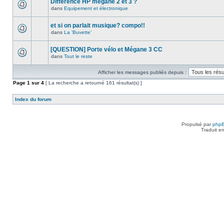
Différence HP megane 2 et 3 ?
dans
Equipement et électronique
et si on parlait musique? compo!!
dans
La 'Buvette'
[QUESTION] Porte vélo et Mégane 3 CC
dans
Tout le reste
Afficher les messages publiés depuis :
Page
1
sur
4
[ La recherche a retourné 161 résultat(s) ]
Index du forum
Propulsé par
php
Traduit e