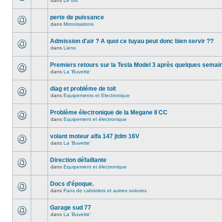
dans
Le toit
perte de puissance
dans
Motorisations
Admission d'air ? A quoi ce tuyau peut donc bien servir ??
dans
Liens
Premiers retours sur la Tesla Model 3 après quelques semai
dans
La 'Buvette'
diag et probléme de toit
dans
Equipements et Electronique
Problème électronique de la Megane II CC
dans
Equipement et électronique
volant moteur alfa 147 jtdm 16V
dans
La 'Buvette'
Direction défaillante
dans
Equipement et électronique
Docs d'époque.
dans
Fans de cabriolets et autres voitures
Garage sud 77
dans
La 'Buvette'