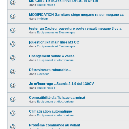
MR Clio 2 1.5 dCi 65 ch vs DF101 et DF116
dans
Tout le reste !
MODIFICATION Garniture siège megane rs sur megane cc
dans
Intérieur
tester un Capteur ouverture porte renault megane 3 cc a
dans
Equipements et Electronique
[question] kit main libre M3 CC
dans
Equipements et Electronique
Changement sonde = valise
dans
Equipement et électronique
Rétroviseurs rabattable...
dans
Exterieur
Je m’interroge ...Scenic 2 1.9 dci 130CV
dans
Tout le reste !
Compatibilité d'affichage carminat
dans
Equipement et électronique
Climatisation automatique
dans
Equipement et électronique
Problème commande au volant