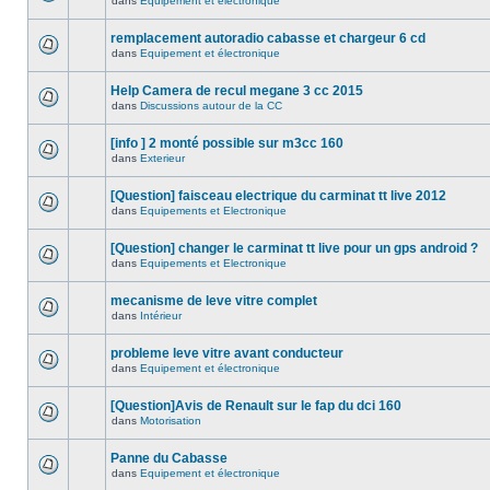
dans
Equipement et électronique
remplacement autoradio cabasse et chargeur 6 cd
dans
Equipement et électronique
Help Camera de recul megane 3 cc 2015
dans
Discussions autour de la CC
[info ] 2 monté possible sur m3cc 160
dans
Exterieur
[Question] faisceau electrique du carminat tt live 2012
dans
Equipements et Electronique
[Question] changer le carminat tt live pour un gps android ?
dans
Equipements et Electronique
mecanisme de leve vitre complet
dans
Intérieur
probleme leve vitre avant conducteur
dans
Equipement et électronique
[Question]Avis de Renault sur le fap du dci 160
dans
Motorisation
Panne du Cabasse
dans
Equipement et électronique