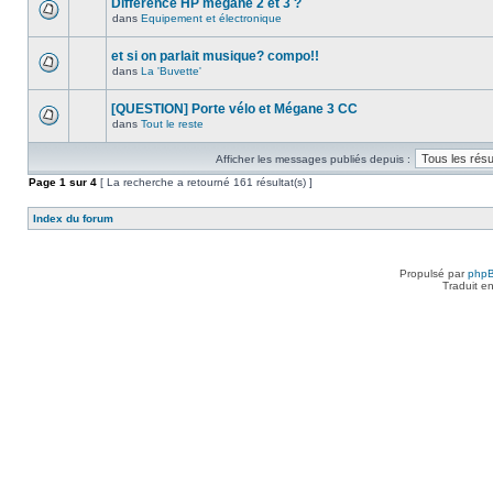
Différence HP megane 2 et 3 ?
dans
Equipement et électronique
et si on parlait musique? compo!!
dans
La 'Buvette'
[QUESTION] Porte vélo et Mégane 3 CC
dans
Tout le reste
Afficher les messages publiés depuis :
Page
1
sur
4
[ La recherche a retourné 161 résultat(s) ]
Index du forum
Propulsé par
php
Traduit e